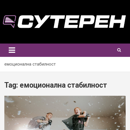
Skip
to
content
емоционална стабилност
Tag:
емоционална стабилност