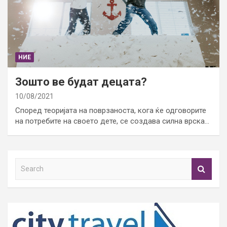
НИЕ
Зошто ве будат децата?
10/08/2021
Според теоријата на поврзаноста, кога ќе одговорите
на потребите на своето дете, се создава силна врска…
S
e
a
r
c
h