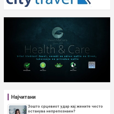
Најчитани
Зошто срцевиот удар кај жените често
останува непрепознаен?