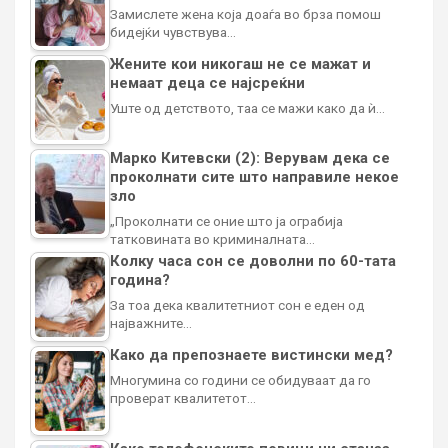
Замислете жена која доаѓа во брза помош
бидејќи чувствува…
Жените кои никогаш не се мажат и
немаат деца се најсреќни
Уште од детството, таа се мажи како да ѝ…
Марко Китевски (2): Верувам дека се
проколнати сите што направиле некое
зло
„Проколнати се оние што ја ограбија
татковината во криминалната…
Колку часа сон се доволни по 60-тата
година?
За тоа дека квалитетниот сон е еден од
најважните…
Како да препознаете вистински мед?
Многумина со години се обидуваат да го
проверат квалитетот…