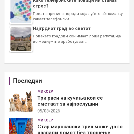
Како телефонските повици ни станаа
стрес?
Првата причина поради која луѓето сè помалку
сакаат телефонски…
Најгрдиот град во светот
Повеќето градови кои имаат лоша репутација
во медиумите вработуваат…
Последни
МИКСЕР
Три раси на кучиња кои се
сметаат за најпослушни
05/08/2026
МИКСЕР
Стар марокански трик може да го
разлади домот без трошење