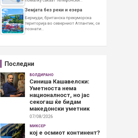
Земјата без реки и езера
Бермуди, британска прекуморска
територија во северниот Атлантик, се
познати…
Последни
БОЛДИРАНО
Синиша Кашавелски:
Уметноста нема
националност, но јас
секогаш ќе бидам
македонски уметник
07/08/2026
МИКСЕР
кој е осмиот континент?