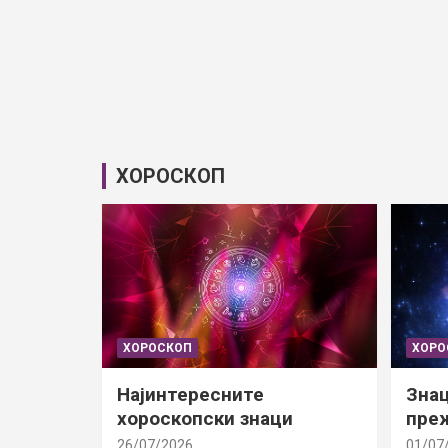
ХОРОСКОП
ХОРОСКОП
ХОРО
Најинтересните
Знац
хороскопски знаци
преж
26/07/2026
01/07