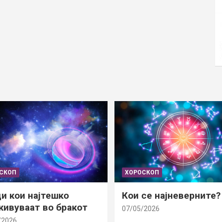
СКОП
ХОРОСКОП
и кои најтешко
Кои се најневерните?
ивуваат во бракот
07/05/2026
/2026