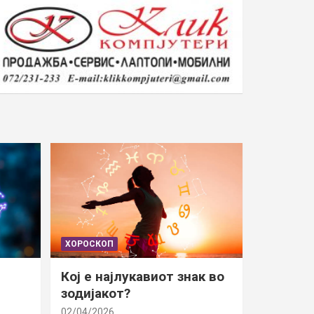
ХОРОСКОП
Кој е најлукавиот знак во
зодијакот?
02/04/2026