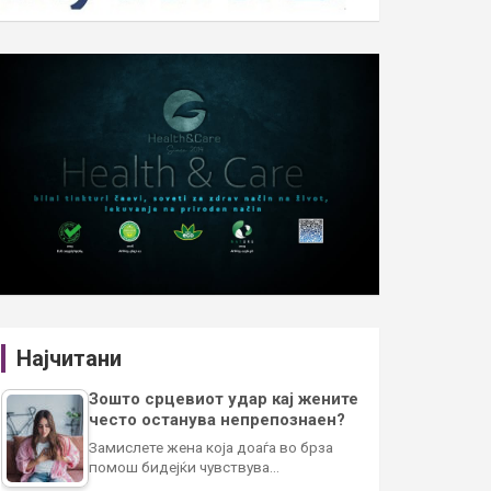
Најчитани
Зошто срцевиот удар кај жените
често останува непрепознаен?
Замислете жена која доаѓа во брза
помош бидејќи чувствува…