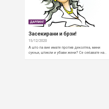
ДАРЛИНГ
Засекирани и брзи!
15/12/2020
А што па вие имате против деколтеа, мини
сукњи, штикли и убави жени? Се сеќавате на…