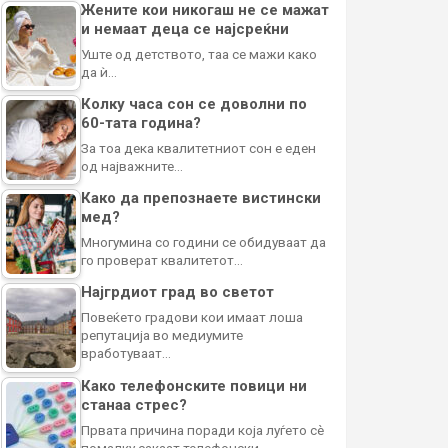
Жените кои никогаш не се мажат
и немаат деца се најсреќни
Уште од детството, таа се мажи како
да ѝ…
Колку часа сон се доволни по
60-тата година?
За тоа дека квалитетниот сон е еден
од најважните…
Како да препознаете вистински
мед?
Многумина со години се обидуваат да
го проверат квалитетот…
Најгрдиот град во светот
Повеќето градови кои имаат лоша
репутација во медиумите
вработуваат…
Како телефонските повици ни
станаа стрес?
Првата причина поради која луѓето сè
помалку сакаат телефонски…