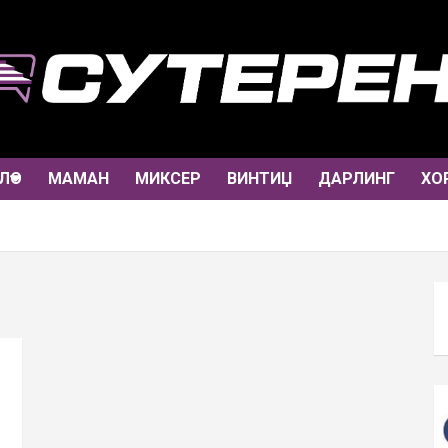
ЛО
МАМАН
МИКСЕР
ВИНТИЏ
ДАРЛИНГ
ХО