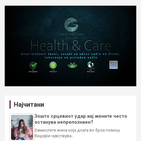
Најчитани
Зошто срцевиот удар кај жените често
останува непрепознаен?
Замислете жена која доаѓа во брза помош
бидејќи чувствува…