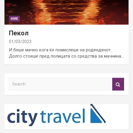
НИЕ
Пекол
01/03/2023
И беше мачно кога ќе помислеше на роденденот.
Долго стоеше пред полицата со средства за мачнина…
S
e
a
r
c
h