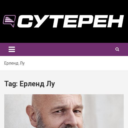
Skip
to
content
Ерленд Лу
Tag:
Ерленд Лу