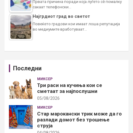
Првата причина поради која луѓето сè помалку
сакаат телефонски…
Најгрдиот град во светот
Повеќето градови кои имаат лоша репутација
во медиумите вработуваат…
Последни
МИКСЕР
Три раси на кучиња кои се
сметаат за најпослушни
05/08/2026
МИКСЕР
Стар марокански трик може да го
разлади домот без трошење
струја
04/08/2026