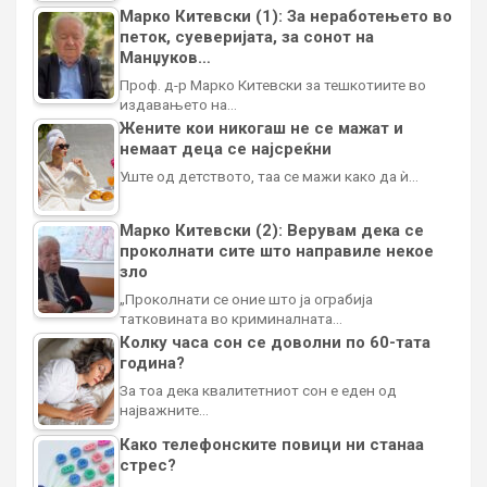
Марко Китевски (1): За неработењето во
петок, суеверијата, за сонот на
Манџуков…
Проф. д-р Марко Китевски за тешкотиите во
издавањето на…
Жените кои никогаш не се мажат и
немаат деца се најсреќни
Уште од детството, таа се мажи како да ѝ…
Марко Китевски (2): Верувам дека се
проколнати сите што направиле некое
зло
„Проколнати се оние што ја ограбија
татковината во криминалната…
Колку часа сон се доволни по 60-тата
година?
За тоа дека квалитетниот сон е еден од
најважните…
Како телефонските повици ни станаа
стрес?