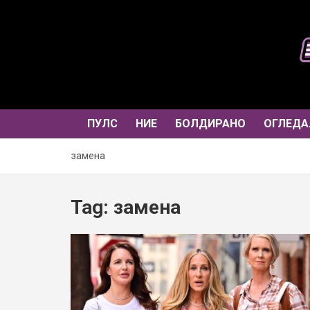
Skip
to
content
ПУЛС
НИЕ
БОЛДИРАНО
ОГЛЕДА
замена
Tag:
замена