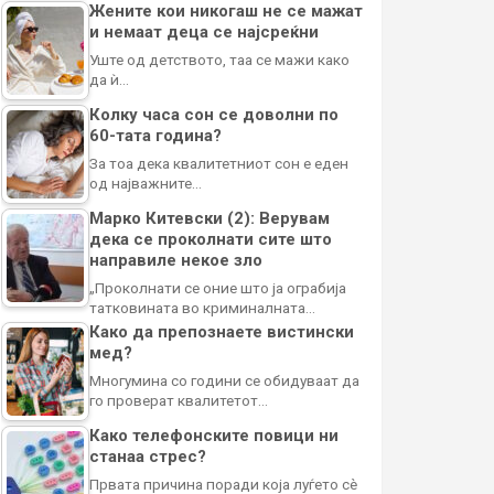
Жените кои никогаш не се мажат
и немаат деца се најсреќни
Уште од детството, таа се мажи како
да ѝ…
Колку часа сон се доволни по
60-тата година?
За тоа дека квалитетниот сон е еден
од најважните…
Марко Китевски (2): Верувам
дека се проколнати сите што
направиле некое зло
„Проколнати се оние што ја ограбија
татковината во криминалната…
Како да препознаете вистински
мед?
Многумина со години се обидуваат да
го проверат квалитетот…
Како телефонските повици ни
станаа стрес?
Првата причина поради која луѓето сè