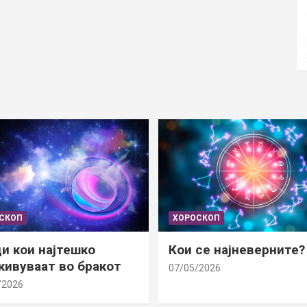
СКОП
ХОРОСКОП
и кои најтешко
Кои се најневерните?
ивуваат во бракот
07/05/2026
/2026