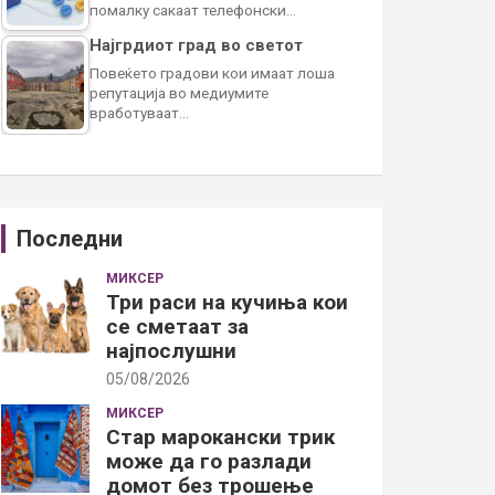
помалку сакаат телефонски…
Најгрдиот град во светот
Повеќето градови кои имаат лоша
репутација во медиумите
вработуваат…
Последни
МИКСЕР
Три раси на кучиња кои
се сметаат за
најпослушни
05/08/2026
МИКСЕР
Стар марокански трик
може да го разлади
домот без трошење