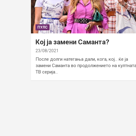
ПУЛС
Кој ја замени Саманта?
23/08/2021
После долги натегања дали, кога, кој… ќе ја
замени Саманта во продолжението на култнат
ТВ серија…