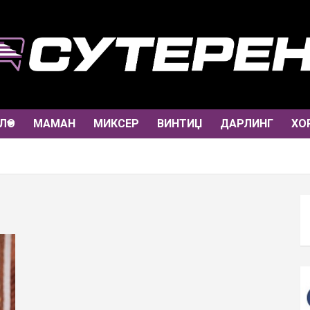
ЛО
МАМАН
МИКСЕР
ВИНТИЏ
ДАРЛИНГ
ХО