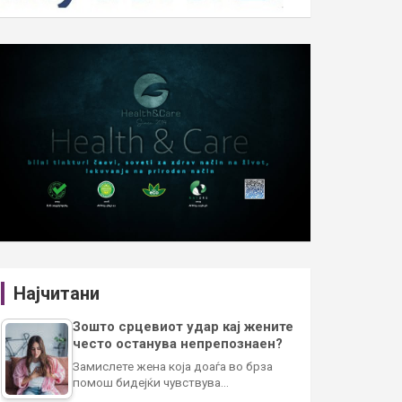
Најчитани
Зошто срцевиот удар кај жените
често останува непрепознаен?
Замислете жена која доаѓа во брза
помош бидејќи чувствува…