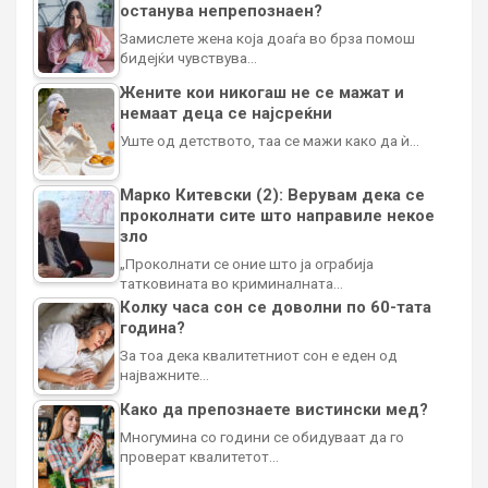
останува непрепознаен?
Замислете жена која доаѓа во брза помош
бидејќи чувствува…
Жените кои никогаш не се мажат и
немаат деца се најсреќни
Уште од детството, таа се мажи како да ѝ…
Марко Китевски (2): Верувам дека се
проколнати сите што направиле некое
зло
„Проколнати се оние што ја ограбија
татковината во криминалната…
Колку часа сон се доволни по 60-тата
година?
За тоа дека квалитетниот сон е еден од
најважните…
Како да препознаете вистински мед?
Многумина со години се обидуваат да го
проверат квалитетот…