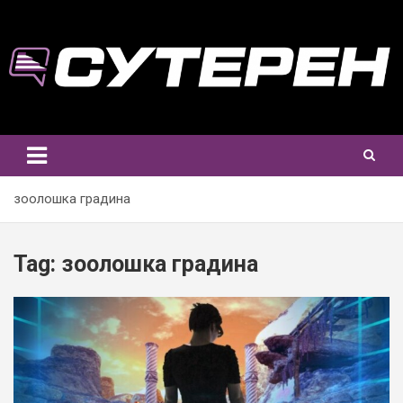
Skip
to
content
зоолошка градина
Tag:
зоолошка градина