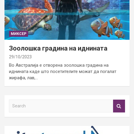
МИКСЕР
Зоолошка градина на иднината
29/10/2023
Во Австралија е отворена зоолошка градина на
иднината каде што посетителите можат да погалат
жирафа, лав,…
S
e
a
r
c
h