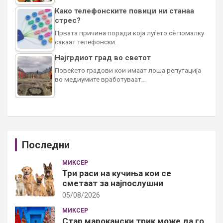
Како телефонските повици ни станаа
стрес?
Првата причина поради која луѓето сè помалку
сакаат телефонски…
Најгрдиот град во светот
Повеќето градови кои имаат лоша репутација
во медиумите вработуваат…
Последни
МИКСЕР
Три раси на кучиња кои се
сметаат за најпослушни
05/08/2026
МИКСЕР
Стар марокански трик може да го