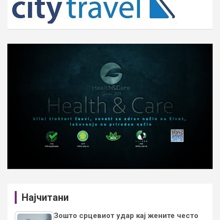
Најчитани
Зошто срцевиот удар кај жените често