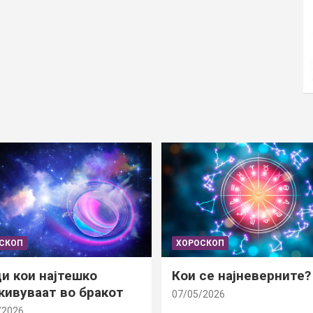
СКОП
ХОРОСКОП
и кои најтешко
Кои се најневерните?
ивуваат во бракот
07/05/2026
/2026