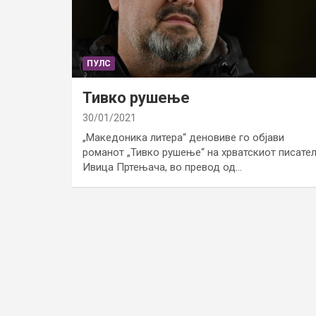
ПУЛС
Тивко рушење
30/01/2021
„Македоника литера“ деновиве го објави
романот „Тивко рушење“ на хрватскиот писате
Ивица Пртењача, во превод од…