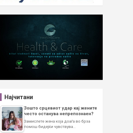
Најчитани
Зошто срцевиот удар кај жените
често останува непрепознаен?
Замислете жена која доаѓа во брза
помош бидејќи чувствува…