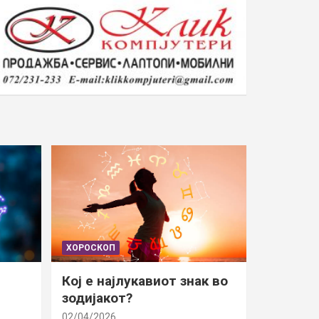
ХОРОСКОП
Кој е најлукавиот знак во
зодијакот?
02/04/2026