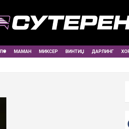
ЛО
МАМАН
МИКСЕР
ВИНТИЏ
ДАРЛИНГ
ХО