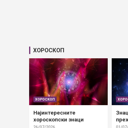
ХОРОСКОП
ХОРОСКОП
ХОРО
Најинтересните
Знац
хороскопски знаци
преж
26/07/2026
01/07