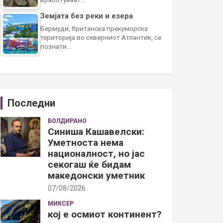
Земјата без реки и езера
Бермуди, британска прекуморска
територија во северниот Атлантик, се
познати…
Последни
БОЛДИРАНО
Синиша Кашавелски:
Уметноста нема
националност, но јас
секогаш ќе бидам
македонски уметник
07/08/2026
МИКСЕР
кој е осмиот континент?