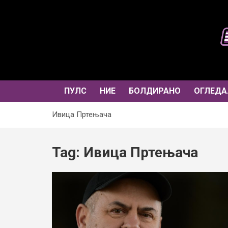
Skip
to
content
ПУЛС
НИЕ
БОЛДИРАНО
ОГЛЕДА
Ивица Пртењача
Tag:
Ивица Пртењача