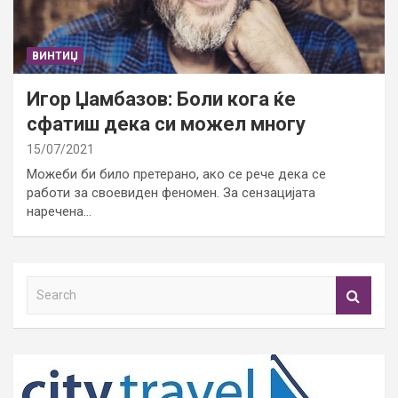
ВИНТИЏ
Игор Џамбазов: Боли кога ќе
сфатиш дека си можел многу
15/07/2021
Можеби би било претерано, ако се рече дека се
работи за своевиден феномен. За сензацијата
наречена…
S
e
a
r
c
h