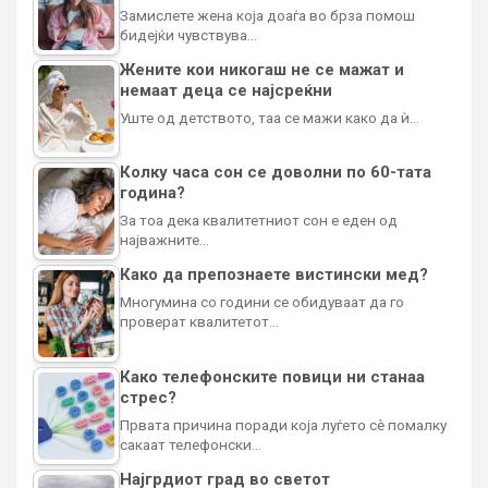
Замислете жена која доаѓа во брза помош
бидејќи чувствува…
Жените кои никогаш не се мажат и
немаат деца се најсреќни
Уште од детството, таа се мажи како да ѝ…
Колку часа сон се доволни по 60-тата
година?
За тоа дека квалитетниот сон е еден од
најважните…
Како да препознаете вистински мед?
Многумина со години се обидуваат да го
проверат квалитетот…
Како телефонските повици ни станаа
стрес?
Првата причина поради која луѓето сè помалку
сакаат телефонски…
Најгрдиот град во светот