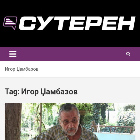
Skip
to
content
Игор Џамбазов
Tag:
Игор Џамбазов