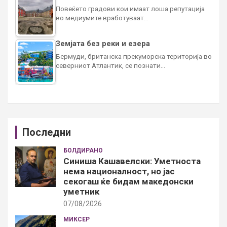
Повеќето градови кои имаат лоша репутација
во медиумите вработуваат…
Земјата без реки и езера
Бермуди, британска прекуморска територија во
северниот Атлантик, се познати…
Последни
БОЛДИРАНО
Синиша Кашавелски: Уметноста
нема националност, но јас
секогаш ќе бидам македонски
уметник
07/08/2026
МИКСЕР