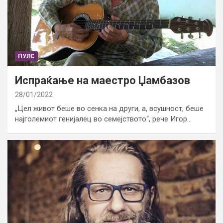
ПУЛС
Испраќање на маестро Џамбазов
28/01/2022
„Цел живот беше во сенка на други, а, всушност, беше
најголемиот генијалец во семејството“, рече Игор…