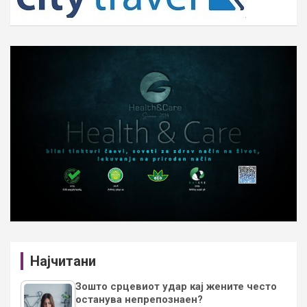
Најчитани
Зошто срцевиот удар кај жените често
останува непрепознаен?