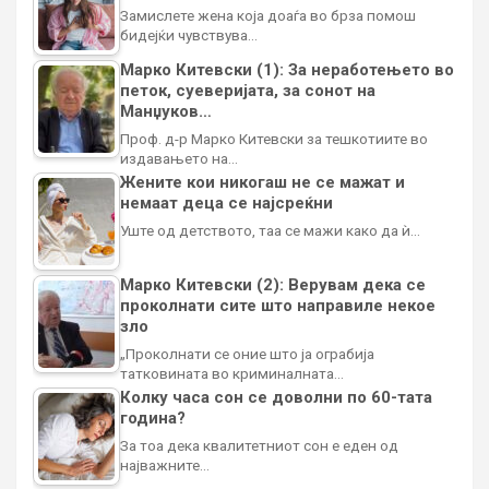
Замислете жена која доаѓа во брза помош
бидејќи чувствува…
Марко Китевски (1): За неработењето во
петок, суеверијата, за сонот на
Манџуков…
Проф. д-р Марко Китевски за тешкотиите во
издавањето на…
Жените кои никогаш не се мажат и
немаат деца се најсреќни
Уште од детството, таа се мажи како да ѝ…
Марко Китевски (2): Верувам дека се
проколнати сите што направиле некое
зло
„Проколнати се оние што ја ограбија
татковината во криминалната…
Колку часа сон се доволни по 60-тата
година?
За тоа дека квалитетниот сон е еден од
најважните…