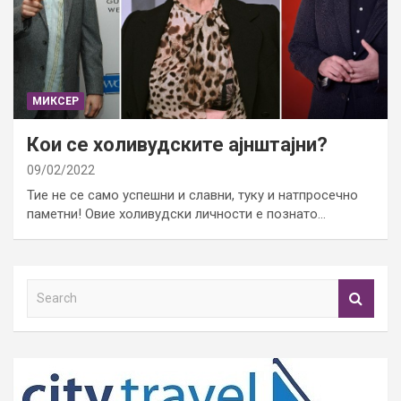
МИКСЕР
Кои се холивудските ајнштајни?
09/02/2022
Тие не се само успешни и славни, туку и натпросечно
паметни! Овие холивудски личности е познато…
S
e
a
r
c
h