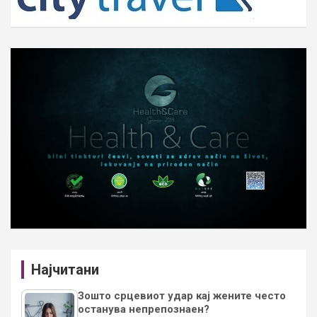
Најчитани
Зошто срцевиот удар кај жените често
останува непрепознаен?