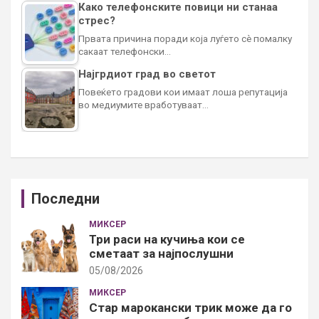
Како телефонските повици ни станаа
стрес?
Првата причина поради која луѓето сè помалку
сакаат телефонски…
Најгрдиот град во светот
Повеќето градови кои имаат лоша репутација
во медиумите вработуваат…
Последни
МИКСЕР
Три раси на кучиња кои се
сметаат за најпослушни
05/08/2026
МИКСЕР
Стар марокански трик може да го