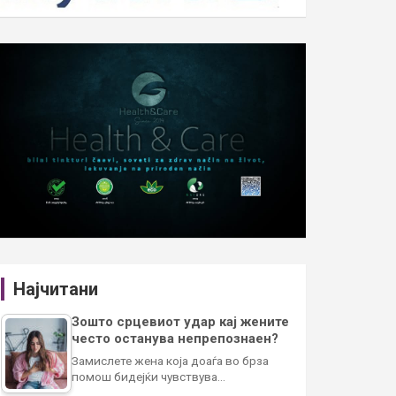
Најчитани
Зошто срцевиот удар кај жените
често останува непрепознаен?
Замислете жена која доаѓа во брза
помош бидејќи чувствува…