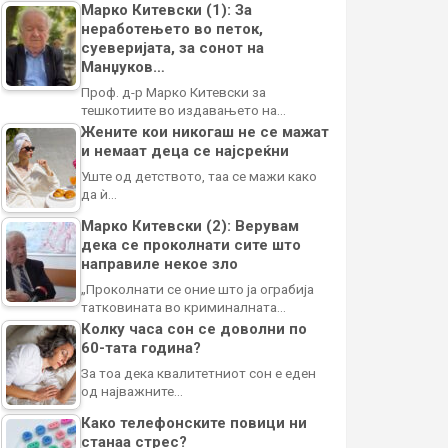
Марко Китевски (1): За
неработењето во петок,
суеверијата, за сонот на
Манџуков…
Проф. д-р Марко Китевски за
тешкотиите во издавањето на…
Жените кои никогаш не се мажат
и немаат деца се најсреќни
Уште од детството, таа се мажи како
да ѝ…
Марко Китевски (2): Верувам
дека се проколнати сите што
направиле некое зло
„Проколнати се оние што ја ограбија
татковината во криминалната…
Колку часа сон се доволни по
60-тата година?
За тоа дека квалитетниот сон е еден
од најважните…
Како телефонските повици ни
станаа стрес?