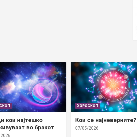
СКОП
ХОРОСКОП
и кои најтешко
Кои се најневерните?
ивуваат во бракот
07/05/2026
/2026