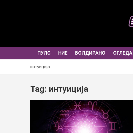
Skip
to
content
ПУЛС
НИЕ
БОЛДИРАНО
ОГЛЕДА
интуиција
Tag:
интуиција