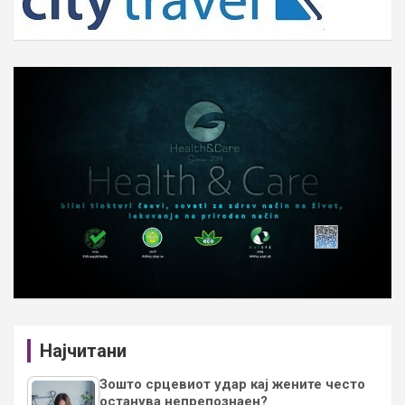
Најчитани
Зошто срцевиот удар кај жените често
останува непрепознаен?