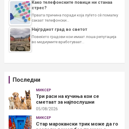
Како телефонските повици ни станаа
стрес?
Првата причина поради која луѓето сè помалку
сакаат телефонски…
Најгрдиот град во светот
Повеќето градови кои имаат лоша репутација
во медиумите вработуваат…
Последни
МИКСЕР
Три раси на кучиња кои се
сметаат за најпослушни
05/08/2026
МИКСЕР
Стар марокански трик може да го