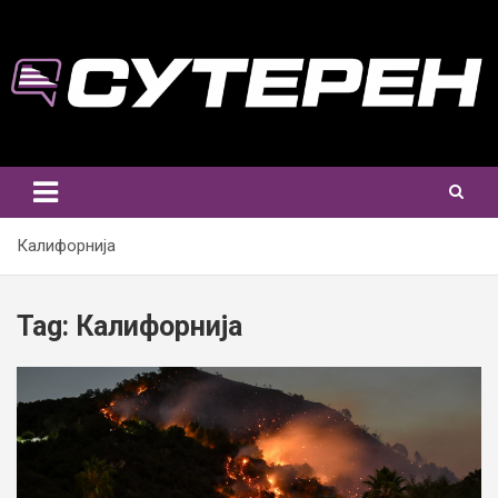
Skip
to
content
Калифорнија
Tag:
Калифорнија