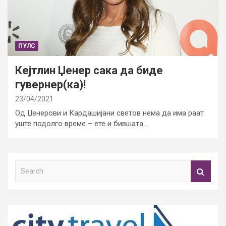
ПУЛС
Кејтлин Џенер сака да биде
гувернер(ка)!
23/04/2021
Од Џенерови и Кардашијани светов нема да има раат
уште подолго време – ете и бившата…
S
e
a
r
c
h