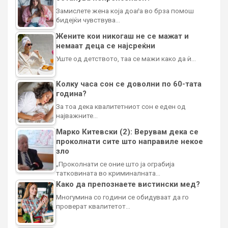
Замислете жена која доаѓа во брза помош
бидејќи чувствува…
Жените кои никогаш не се мажат и
немаат деца се најсреќни
Уште од детството, таа се мажи како да ѝ…
Колку часа сон се доволни по 60-тата
година?
За тоа дека квалитетниот сон е еден од
најважните…
Марко Китевски (2): Верувам дека се
проколнати сите што направиле некое
зло
„Проколнати се оние што ја ограбија
татковината во криминалната…
Како да препознаете вистински мед?
Многумина со години се обидуваат да го
проверат квалитетот…