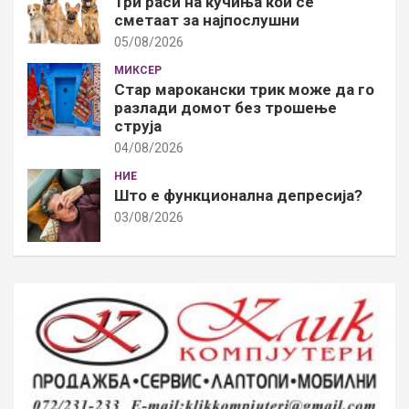
Три раси на кучиња кои се
сметаат за најпослушни
05/08/2026
МИКСЕР
Стар марокански трик може да го
разлади домот без трошење
струја
04/08/2026
НИЕ
Што е функционална депресија?
03/08/2026