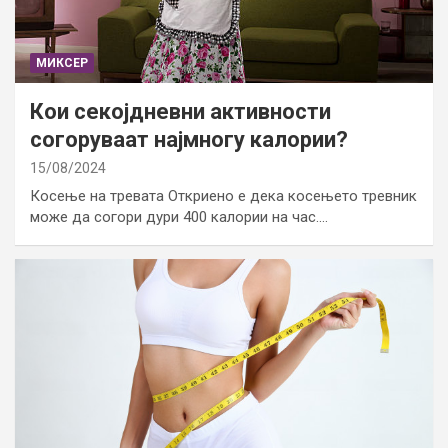
МИКСЕР
Кои секојдневни активности
согоруваат најмногу калории?
15/08/2024
Косење на тревата Откриено е дека косењето тревник
може да согори дури 400 калории на час.…