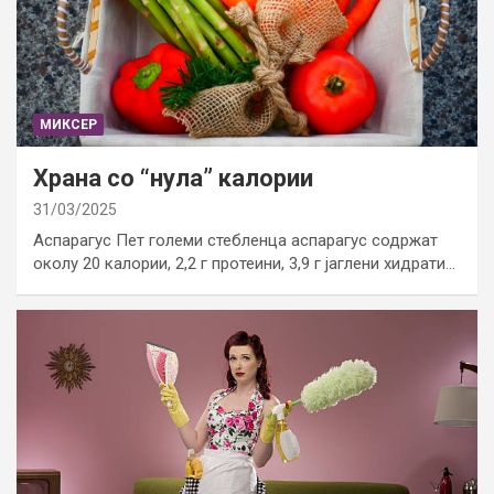
МИКСЕР
Храна со “нула” калории
31/03/2025
Аспарагус Пет големи стебленца аспарагус содржат
околу 20 калории, 2,2 г протеини, 3,9 г јаглени хидрати…