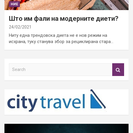
НИЕ
Што им фали на модерните диети?
24/02/2021
Ниту една трендовска диета не е нов режим на
исхрана, туку станува збор за рециклирана стара…
S
e
a
r
c
h