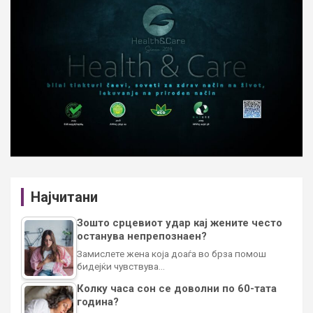
Најчитани
Зошто срцевиот удар кај жените често
останува непрепознаен?
Замислете жена која доаѓа во брза помош
бидејќи чувствува…
Колку часа сон се доволни по 60-тата
година?