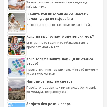
За тоа дека квалитетниот сон е еден од
најважните…
Жените кои никогаш не се мажат и
немаат деца се најсреќни
Уште од детството, таа се мажи како да ѝ…
Како да препознаете вистински мед?
Многумина со години се обидуваат да го
проверат квалитетот…
Како телефонските повици ни станаа
стрес?
Првата причина поради која луѓето сè помалку
сакаат телефонски…
Најгрдиот град во светот
Повеќето градови кои имаат лоша репутација
во медиумите вработуваат…
Земјата без реки и езера