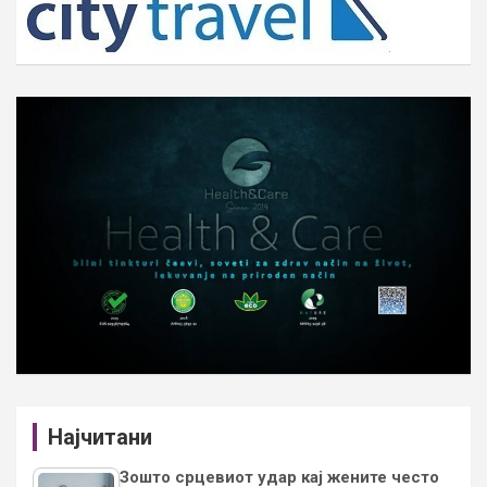
Најчитани
Зошто срцевиот удар кај жените често