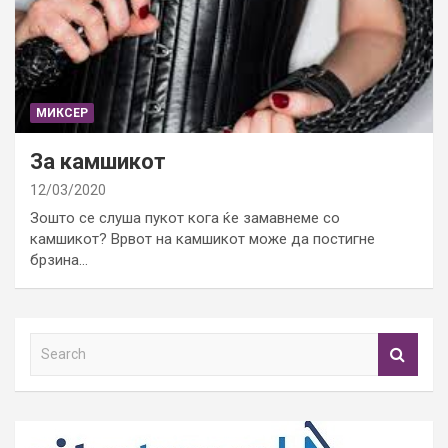
МИКСЕР
За камшикот
12/03/2020
Зошто се слуша пукот кога ќе замавнеме со
камшикот? Врвот на камшикот може да постигне
брзина…
S
e
a
r
c
h