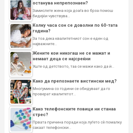
останува непрепознаен?
Замислете жена која доаѓа во брза помош
бидејќи чувствува…
Колку часа сон се доволни по 60-тата
година?
За тоа дека квалитетниот сон е еден од
најважните…
Жените кои никогаш не се мажат и
немаат деца се најсреќни
Уште од детството, таа се мажи како да ѝ…
Како да препознаете вистински мед?
Многумина со години се обидуваат да го
проверат квалитетот…
Како телефонските повици ни станаа
стрес?
Првата причина поради која луѓето сè помалку
сакаат телефонски…