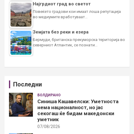
Најгрдиот град во светот
Повеќето градови кои имаат лоша репутација
во медиумите вработуваат…
Земјата без реки и езера
Бермуди, британска прекуморска територија во
северниот Атлантик, се познати…
Последни
БОЛДИРАНО
Синиша Кашавелски: Уметноста
нема националност, но јас
секогаш ќе бидам македонски
уметник
07/08/2026