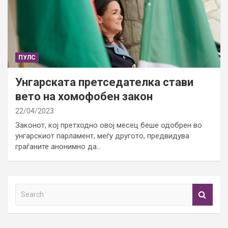
ПУЛС
Унгарската претседателка стави
вето на хомофобен закон
22/04/2023
Законот, кој претходно овој месец беше одобрен во
унгарскиот парламент, меѓу другото, предвидува
граѓаните анонимно да…
S
e
a
r