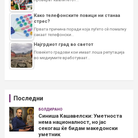
Како телефонските повици ни станаа
стрес?
Првата причина поради која луѓето сè помалку
сакаат телефонски…
Најгрдиот град во светот
Повеќето градови кои имаат лоша репутација
во медиумите вработуваат…
Последни
БОЛДИРАНО
Синиша Кашавелски: Уметноста
нема националност, но јас
секогаш ќе бидам македонски
уметник