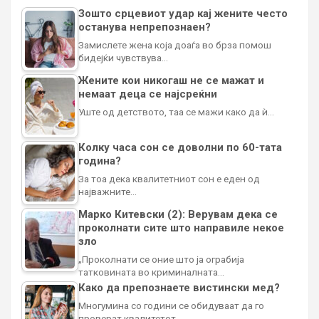
Зошто срцевиот удар кај жените често
останува непрепознаен?
Замислете жена која доаѓа во брза помош
бидејќи чувствува…
Жените кои никогаш не се мажат и
немаат деца се најсреќни
Уште од детството, таа се мажи како да ѝ…
Колку часа сон се доволни по 60-тата
година?
За тоа дека квалитетниот сон е еден од
најважните…
Марко Китевски (2): Верувам дека се
проколнати сите што направиле некое
зло
„Проколнати се оние што ја ограбија
татковината во криминалната…
Како да препознаете вистински мед?
Многумина со години се обидуваат да го
проверат квалитетот…