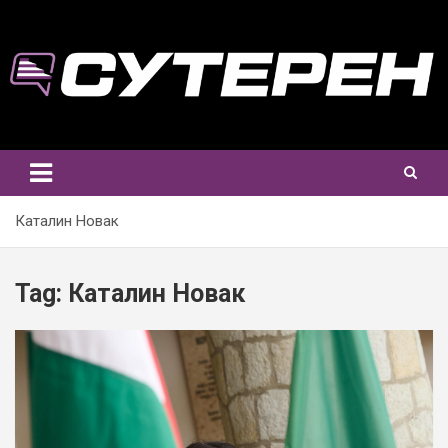
Skip
to
content
Каталин Новак
Tag:
Каталин Новак