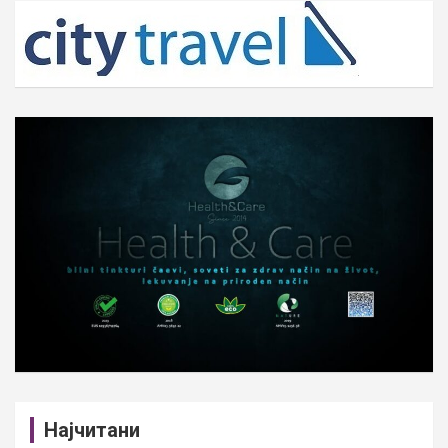
c
h
Најчитани