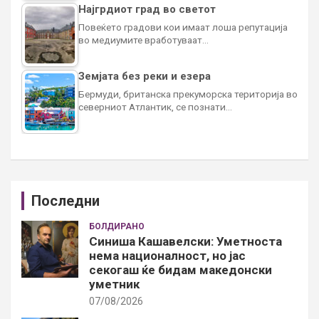
Најгрдиот град во светот
Повеќето градови кои имаат лоша репутација
во медиумите вработуваат…
Земјата без реки и езера
Бермуди, британска прекуморска територија во
северниот Атлантик, се познати…
Последни
БОЛДИРАНО
Синиша Кашавелски: Уметноста
нема националност, но јас
секогаш ќе бидам македонски
уметник
07/08/2026