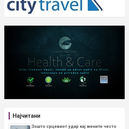
Најчитани
Зошто срцевиот удар кај жените често