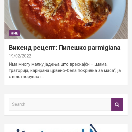
НИЕ
Викенд рецепт: Пилешко parmigiana
19/02/2022
Има многу малку јадења што врескајќи – „мама,
траторија, карирана црвено-бела покривка за маса“, ја
отелотворуваат…
S
e
a
r
c
h