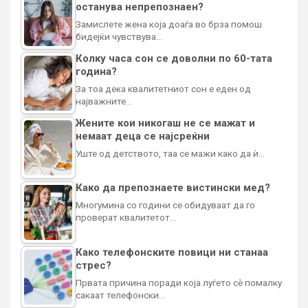
останува непрепознаен?
Замислете жена која доаѓа во брза помош
бидејќи чувствува…
Колку часа сон се доволни по 60-тата
година?
За тоа дека квалитетниот сон е еден од
најважните…
Жените кои никогаш не се мажат и
немаат деца се најсреќни
Уште од детството, таа се мажи како да ѝ…
Како да препознаете вистински мед?
Многумина со години се обидуваат да го
проверат квалитетот…
Како телефонските повици ни станаа
стрес?
Првата причина поради која луѓето сè помалку
сакаат телефонски…