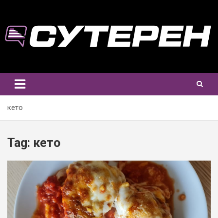
Skip
to
content
кето
Tag:
кето