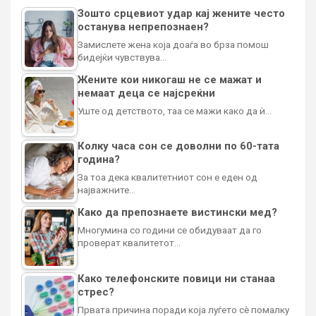
Зошто срцевиот удар кај жените често
останува непрепознаен?
Замислете жена која доаѓа во брза помош
бидејќи чувствува…
Жените кои никогаш не се мажат и
немаат деца се најсреќни
Уште од детството, таа се мажи како да ѝ…
Колку часа сон се доволни по 60-тата
година?
За тоа дека квалитетниот сон е еден од
најважните…
Како да препознаете вистински мед?
Многумина со години се обидуваат да го
проверат квалитетот…
Како телефонските повици ни станаа
стрес?
Првата причина поради која луѓето сè помалку