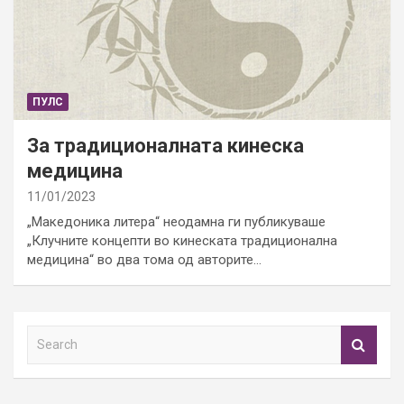
ПУЛС
За традиционалната кинеска
медицина
11/01/2023
„Македоника литера“ неодамна ги публикуваше
„Клучните концепти во кинеската традиционална
медицина“ во два тома од авторите…
S
e
a
r