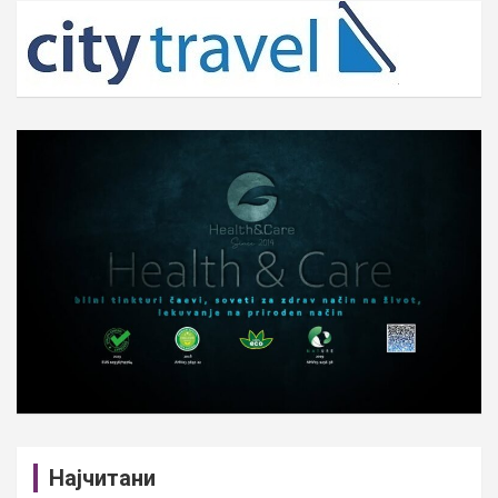
c
h
Најчитани