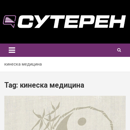
Skip
to
content
кинеска медицина
Tag:
кинеска медицина