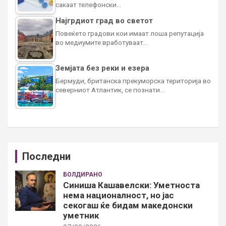
сакаат телефонски…
Најгрдиот град во светот
Повеќето градови кои имаат лоша репутација
во медиумите вработуваат…
Земјата без реки и езера
Бермуди, британска прекуморска територија во
северниот Атлантик, се познати…
Последни
БОЛДИРАНО
Синиша Кашавелски: Уметноста
нема националност, но јас
секогаш ќе бидам македонски
уметник