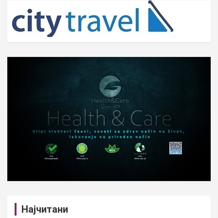
c
h
Најчитани