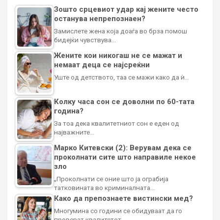
Зошто срцевиот удар кај жените често
останува непрепознаен?
Замислете жена која доаѓа во брза помош
бидејќи чувствува…
Жените кои никогаш не се мажат и
немаат деца се најсреќни
Уште од детството, таа се мажи како да ѝ…
Колку часа сон се доволни по 60-тата
година?
За тоа дека квалитетниот сон е еден од
најважните…
Марко Китевски (2): Верувам дека се
проколнати сите што направиле некое
зло
„Проколнати се оние што ја ограбија
татковината во криминалната…
Како да препознаете вистински мед?
Многумина со години се обидуваат да го
проверат квалитетот…