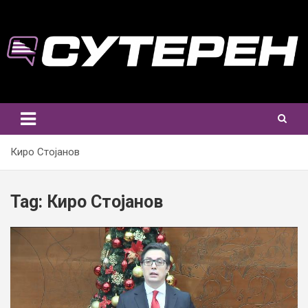
Skip
to
content
Киро Стојанов
Tag:
Киро Стојанов