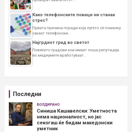
Како телефонските повици ни станаа
стрес?
Првата причина поради која луѓето сè помалку
сакаат телефонски…
Најгрдиот град во светот
Повеќето градови кои имаат лоша репутација
во медиумите вработуваат…
Последни
БОЛДИРАНО
Синиша Кашавелски: Уметноста
нема националност, но јас
секогаш ќе бидам македонски
уметник