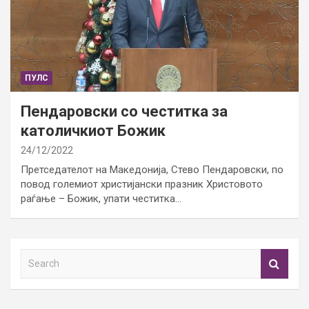
ПУЛС
Пендаровски со честитка за
католичкиот Божик
24/12/2022
Претседателот на Македонија, Стево Пендаровски, по
повод големиот христијански празник Христовото
раѓање – Божик, упати честитка…
S
e
a
r