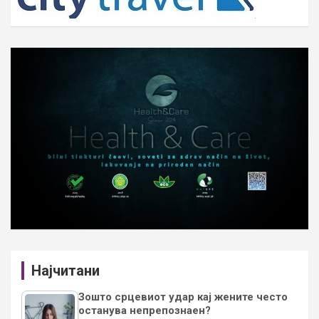
Најчитани
Зошто срцевиот удар кај жените често
останува непрепознаен?