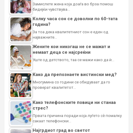
Замислете жена која доаѓа во брза помош
бидејќи чувствува…
Колку часа сон се доволни по 60-тата
година?
За тоа дека квалитетниот сон е еден од
најважните…
Жените кои никогаш не се мажат и
немаат деца се најсреќни
Уште од детството, таа се мажи како да ѝ…
Како да препознаете вистински мед?
Многумина со години се обидуваат да го
проверат квалитетот…
Како телефонските повици ни станаа
стрес?
Првата причина поради која луѓето сè помалку
сакаат телефонски…
Најгрдиот град во светот