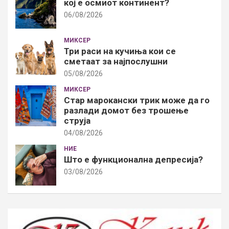
кој е осмиот континент?
06/08/2026
МИКСЕР
Три раси на кучиња кои се
сметаат за најпослушни
05/08/2026
МИКСЕР
Стар марокански трик може да го
разлади домот без трошење
струја
04/08/2026
НИЕ
Што е функционална депресија?
03/08/2026