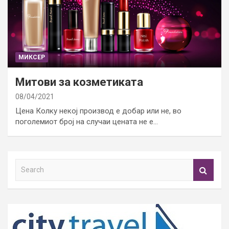
МИКСЕР
Митови за козметиката
08/04/2021
Цена Колку некој производ е добар или не, во
поголемиот број на случаи цената не е…
S
e
a
r
c
h