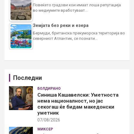
Повеќето градови кои имаат лоша репутација
во медиумите вработуваат…
Земјата без реки и езера
Бермуди, британска прекуморска територија во
северниот Атлантик, се познати…
Последни
БОЛДИРАНО
Синиша Кашавелски: Уметноста
нема националност, но јас
секогаш ќе бидам македонски
уметник
07/08/2026
МИКСЕР