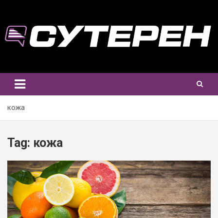
Skip
to
content
кожа
Tag:
кожа