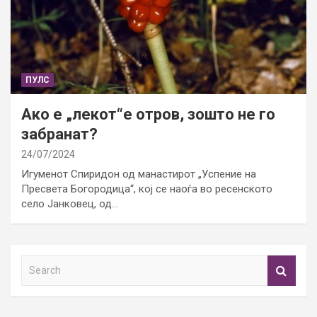
ПУЛС
Ако е „лекот“е отров, зошто не го
забранат?
24/07/2024
Игуменот Спиридон од манастирот „Успение на
Пресвета Богородица“, кој се наоѓа во ресенското
село Јанковец, од…
S
e
a
r