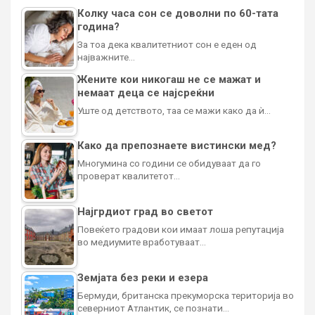
Колку часа сон се доволни по 60-тата
година?
За тоа дека квалитетниот сон е еден од
најважните…
Жените кои никогаш не се мажат и
немаат деца се најсреќни
Уште од детството, таа се мажи како да ѝ…
Како да препознаете вистински мед?
Многумина со години се обидуваат да го
проверат квалитетот…
Најгрдиот град во светот
Повеќето градови кои имаат лоша репутација
во медиумите вработуваат…
Земјата без реки и езера
Бермуди, британска прекуморска територија во
северниот Атлантик, се познати…