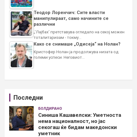
Теодор Лоренчич: Сите власти
манипулираат, само начините се
различни
„’Лајбах’ претставува огледало на секој можен
тоталитаризам - токму…
Како се снимаше „Одисеја“ на Нолан?
Кристофер Нолан ја продолжува низата од
големи успеси. Неговиот…
Последни
БОЛДИРАНО
Синиша Кашавелски: Уметноста
нема националност, но јас
секогаш ќе бидам македонски
уметник