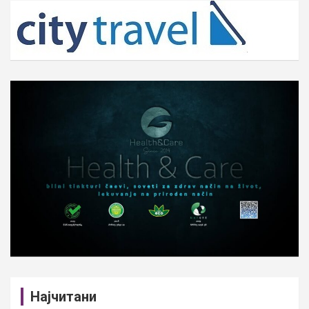
c
h
Најчитани