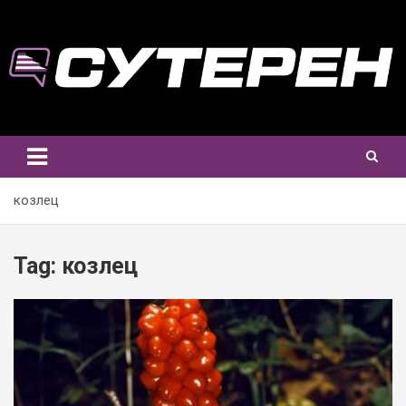
Skip
to
content
козлец
Tag:
козлец