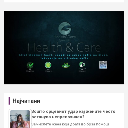
Најчитани
Зошто срцевиот удар кај жените често
останува непрепознаен?
Замислете жена која доаѓа во брза помош