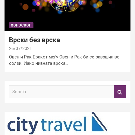
ХОРОСКОП
Врски без врска
26/07/2021
Овен и Рак Бракот меѓу Овен и Рак би се завршил во
солзи. Иако нивната врска…
S
e
a
r
c
h