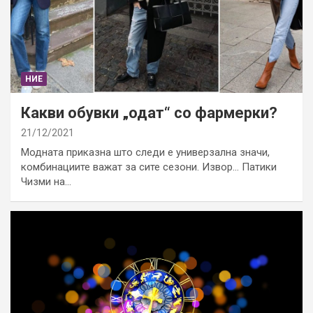
НИЕ
Какви обувки „одат“ со фармерки?
21/12/2021
Модната приказна што следи е универзална значи,
комбинациите важат за сите сезони. Извор… Патики
Чизми на…