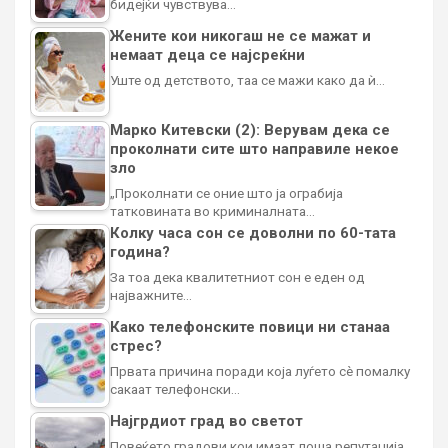
бидејќи чувствува…
Жените кои никогаш не се мажат и
немаат деца се најсреќни
Уште од детството, таа се мажи како да ѝ…
Марко Китевски (2): Верувам дека се
проколнати сите што направиле некое
зло
„Проколнати се оние што ја ограбија
татковината во криминалната…
Колку часа сон се доволни по 60-тата
година?
За тоа дека квалитетниот сон е еден од
најважните…
Како телефонските повици ни станаа
стрес?
Првата причина поради која луѓето сè помалку
сакаат телефонски…
Најгрдиот град во светот
Повеќето градови кои имаат лоша репутација