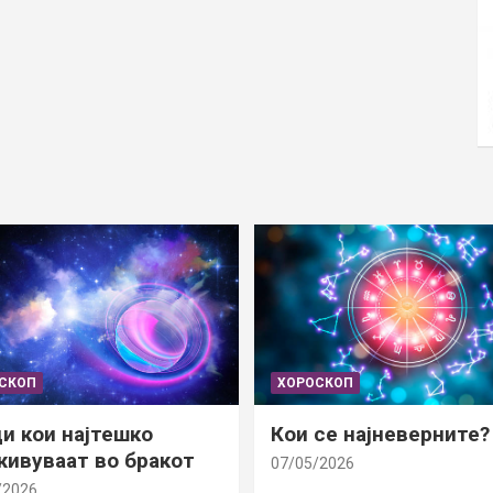
СКОП
ХОРОСКОП
и кои најтешко
Кои се најневерните?
ивуваат во бракот
07/05/2026
/2026