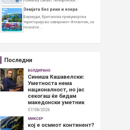
Земјата без реки и езера
Бермуди, британска прекуморска
територија во северниот Атлантик, се
познати…
Последни
БОЛДИРАНО
Синиша Кашавелски:
Уметноста нема
националност, но јас
секогаш ќе бидам
македонски уметник
07/08/2026
МИКСЕР
кој е осмиот континент?