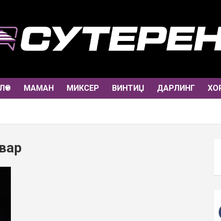
ЛО
МАМАН
МИКСЕР
ВИНТИЏ
ДАРЛИНГ
ХО
вар