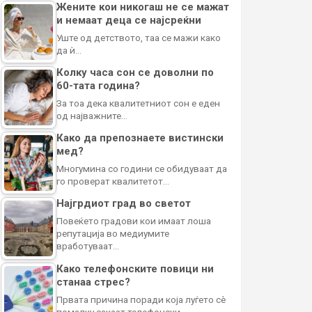
Жените кои никогаш не се мажат
и немаат деца се најсреќни
Уште од детството, таа се мажи како
да ѝ…
Колку часа сон се доволни по
60-тата година?
За тоа дека квалитетниот сон е еден
од најважните…
Како да препознаете вистински
мед?
Многумина со години се обидуваат да
го проверат квалитетот…
Најгрдиот град во светот
Повеќето градови кои имаат лоша
репутација во медиумите
вработуваат…
Како телефонските повици ни
станаа стрес?
Првата причина поради која луѓето сè
помалку сакаат телефонски…