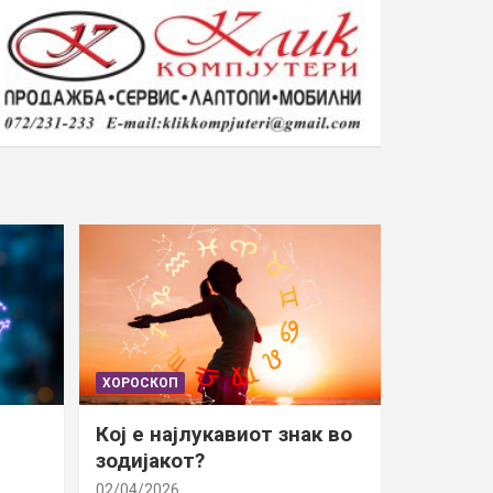
ХОРОСКОП
Кој е најлукавиот знак во
зодијакот?
02/04/2026