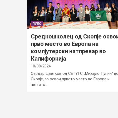
ПУЛС
Средношколец од Скопје осво
прво место во Европа на
компјутерски натпревар во
Калифорнија
18/08/2024
Сердар Цветков од СЕТУГС „Михајло Пупин“ в
Скопје, го освои првото место во Европа и
петтото…