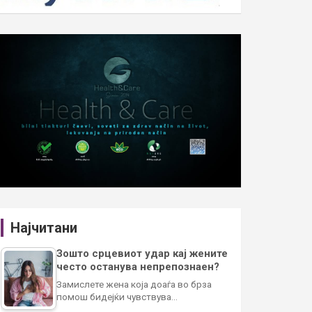
Најчитани
Зошто срцевиот удар кај жените
често останува непрепознаен?
Замислете жена која доаѓа во брза
помош бидејќи чувствува…