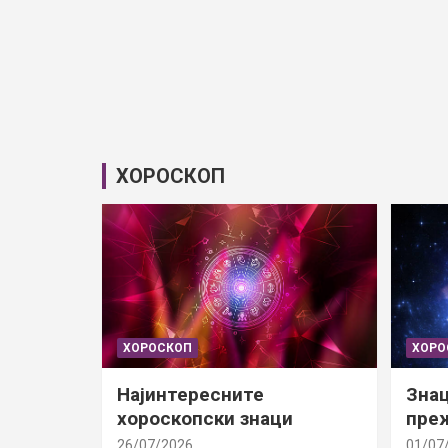
ХОРОСКОП
ХОРОСКОП
ХОРО
Најинтересните
Знац
хороскопски знаци
преж
26/07/2026
01/07