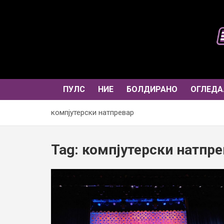
Skip
to
content
ПУЛС
НИЕ
БОЛДИРАНО
ОГЛЕДА
компјутерски натпревар
Tag:
компјутерски натпре