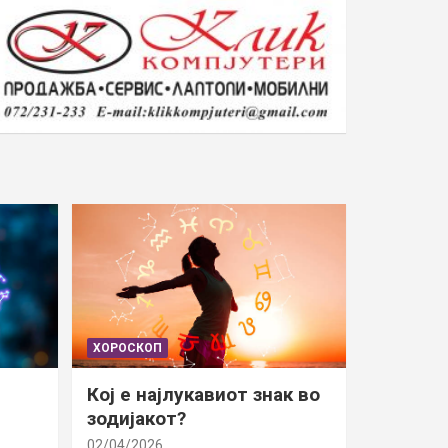
ХОРОСКОП
Кој е најлукавиот знак во
зодијакот?
02/04/2026