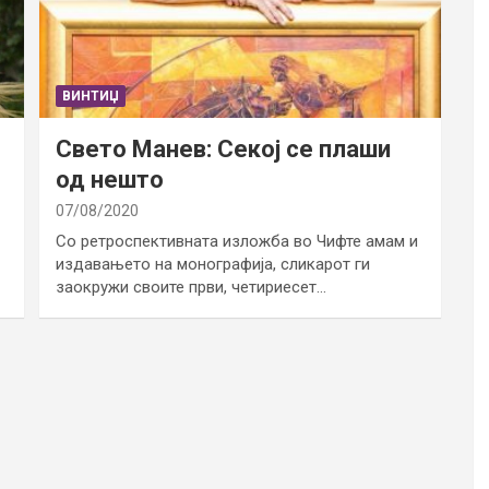
ВИНТИЏ
Свето Манев: Секој се плаши
од нешто
07/08/2020
Со ретроспективната изложба во Чифте амам и
издавањето на монографија, сликарот ги
заокружи своите први, четириесет…