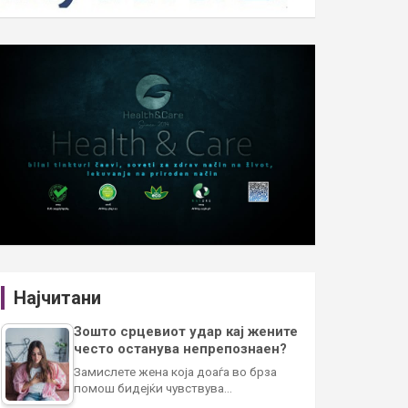
Најчитани
Зошто срцевиот удар кај жените
често останува непрепознаен?
Замислете жена која доаѓа во брза
помош бидејќи чувствува…