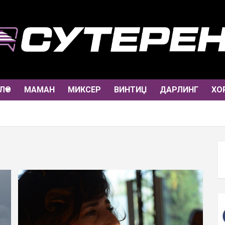
ЛО
МАМАН
МИКСЕР
ВИНТИЏ
ДАРЛИНГ
ХО