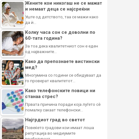
Жените кои никогаш не се мажат
и немаат деца се најсреќни
Уште од детството, таа се мажи како
да ѝ…
Колку часа сон се доволни по
60-тата година?
За тоа дека квалитетниот сон е еден
од најважните…
Како да препознаете вистински
мед?
Многумина со години се обидуваат да
го проверат квалитетот…
Како телефонските повици ни
станаа стрес?
Првата причина поради која луѓето сè
помалку сакаат телефонски…
Најгрдиот град во светот
Повеќето градови кои имаат лоша
репутација во медиумите
вработуваат…