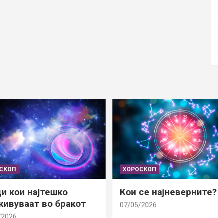
СКОП
ХОРОСКОП
и кои најтешко
Кои се најневерните?
ивуваат во бракот
07/05/2026
/2026