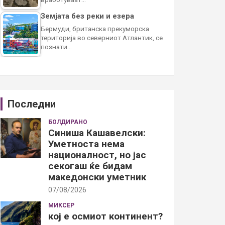
Земјата без реки и езера
Бермуди, британска прекуморска
територија во северниот Атлантик, се
познати…
Последни
БОЛДИРАНО
Синиша Кашавелски:
Уметноста нема
националност, но јас
секогаш ќе бидам
македонски уметник
07/08/2026
МИКСЕР
кој е осмиот континент?