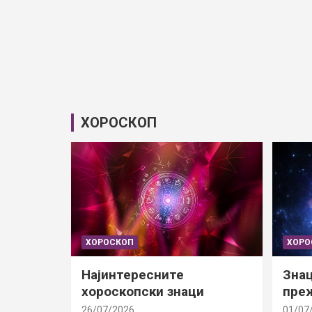
ХОРОСКОП
ХОРОСКОП
ХОРО
Најинтересните
Знац
хороскопски знаци
преж
26/07/2026
01/07