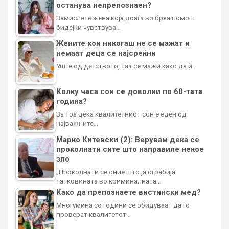
останува непрепознаен?
Замислете жена која доаѓа во брза помош
бидејќи чувствува…
Жените кои никогаш не се мажат и
немаат деца се најсреќни
Уште од детството, таа се мажи како да ѝ…
Колку часа сон се доволни по 60-тата
година?
За тоа дека квалитетниот сон е еден од
најважните…
Марко Китевски (2): Верувам дека се
проколнати сите што направиле некое
зло
„Проколнати се оние што ја ограбија
татковината во криминалната…
Како да препознаете вистински мед?
Многумина со години се обидуваат да го
проверат квалитетот…