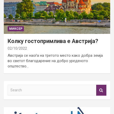
МИКСЕР
Колку гостопримлива е Австрија?
02/10/2022
Австрија се наоѓа на третото место како добра земја
во светот благодарение на добро уреденото
општество…
S
e
a
r
c
h