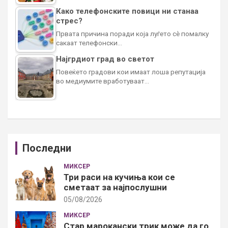
Како телефонските повици ни станаа
стрес?
Првата причина поради која луѓето сè помалку
сакаат телефонски…
Најгрдиот град во светот
Повеќето градови кои имаат лоша репутација
во медиумите вработуваат…
Последни
МИКСЕР
Три раси на кучиња кои се
сметаат за најпослушни
05/08/2026
МИКСЕР
Стар марокански трик може да го