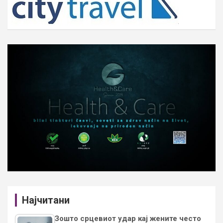
Најчитани
Зошто срцевиот удар кај жените често