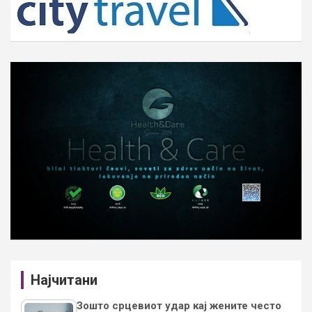
Најчитани
Зошто срцевиот удар кај жените често