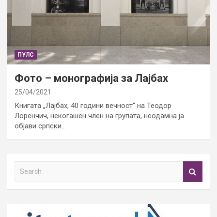
ПУЛС
Фото – монографија за Лајбах
25/04/2021
Книгата „Лајбах, 40 години вечност“ на Теодор
Лоренчич, некогашен член на групата, неодамна ја
објави српски…
S
e
a
r
c
h