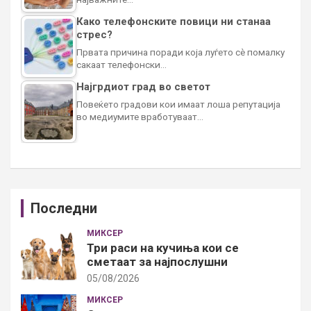
Како телефонските повици ни станаа
стрес?
Првата причина поради која луѓето сè помалку
сакаат телефонски…
Најгрдиот град во светот
Повеќето градови кои имаат лоша репутација
во медиумите вработуваат…
Последни
МИКСЕР
Три раси на кучиња кои се
сметаат за најпослушни
05/08/2026
МИКСЕР