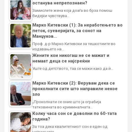
останува непрепознаен?
Замислете жена која доаѓа во брза помош
бидејќи чувствува…
Марко Китевски (1): За неработењето во
петок, суеверијата, за сонот на
Манџуков…
Проф. д-р Марко Китевски за тешкотиите во
издавањето на…
Жените кои никогаш не се мажат и
немаат деца се најсреќни
Уште од детството, таа се мажи како да ѝ…
Марко Китевски (2): Верувам дека се
проколнати сите што направиле некое
зло
„Проколнати се оние што ја ограбија
татковината во криминалната…
Колку часа сон се доволни по 60-тата
година?
За тоа дека квалитетниот сон е еден од
најважните…