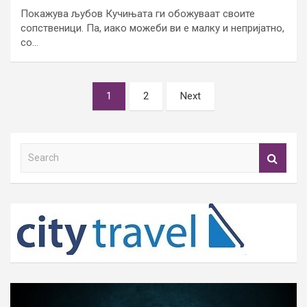
Покажува љубов Кучињата ги обожуваат своите
сопственици. Па, иако можеби ви е малку и непријатно,
со…
Posts
1
2
Next
pagination
S
e
a
r
c
h