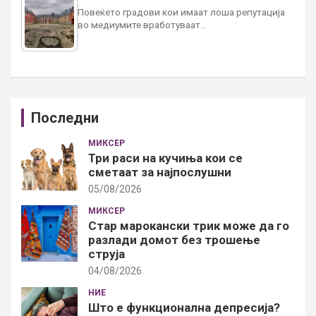
Повеќето градови кои имаат лоша репутација
во медиумите вработуваат…
Последни
МИКСЕР
Три раси на кучиња кои се
сметаат за најпослушни
05/08/2026
МИКСЕР
Стар марокански трик може да го
разлади домот без трошење
струја
04/08/2026
НИЕ
Што е функционална депресија?