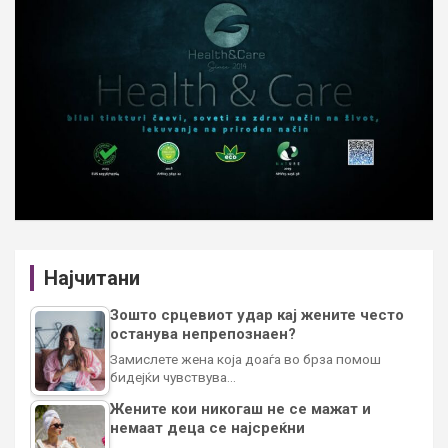
Најчитани
Зошто срцевиот удар кај жените често
останува непрепознаен?
Замислете жена која доаѓа во брза помош
бидејќи чувствува…
Жените кои никогаш не се мажат и
немаат деца се најсреќни