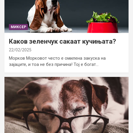
МИКСЕР
Каков зеленчук сакаат кучињата?
22/02/2025
Морков Морковот често е омилена закуска на
зајаците, и тоа не без причина! Тој е богат…