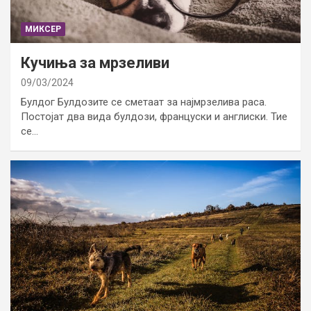
МИКСЕР
Кучиња за мрзеливи
09/03/2024
Булдог Булдозите се сметаат за најмрзелива раса.
Постојат два вида булдози, француски и англиски. Тие
се…