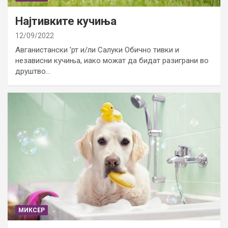
Најтивките кучиња
12/09/2022
Авганистански ’рт и/ли Салуки Обично тивки и
независни кучиња, иако можат да бидат разиграни во
друштво…
МИКСЕР