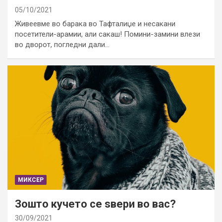
05/10/2021
Живеевме во барака во Тафталиџе и несакани
посетители-арамии, али сакаш! Помини-замини влези
во дворот, погледни дали…
МИКСЕР
Зошто кучето се ѕвери во вас?
30/09/2021