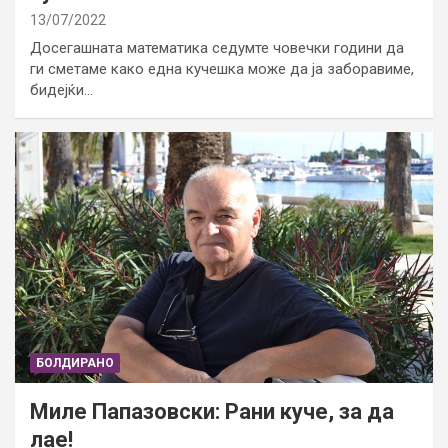
13/07/2022
Досегашната математика седумте човечки години да
ги сметаме како една кучешка може да ја заборавиме,
бидејќи…
БОЛДИРАНО
Миле Папазовски: Рани куче, за да
лае!