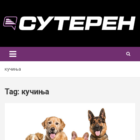
Skip
to
content
кучиња
Tag:
кучиња