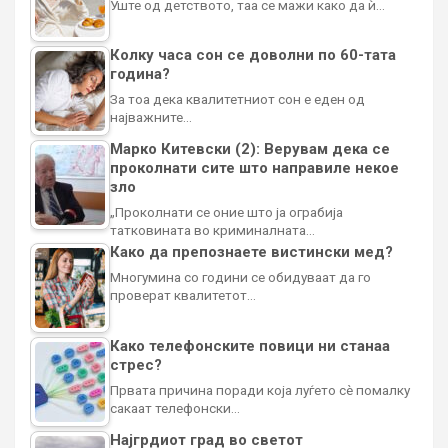
Уште од детството, таа се мажи како да ѝ…
Колку часа сон се доволни по 60-тата
година?
За тоа дека квалитетниот сон е еден од
најважните…
Марко Китевски (2): Верувам дека се
проколнати сите што направиле некое
зло
„Проколнати се оние што ја ограбија
татковината во криминалната…
Како да препознаете вистински мед?
Многумина со години се обидуваат да го
проверат квалитетот…
Како телефонските повици ни станаа
стрес?
Првата причина поради која луѓето сè помалку
сакаат телефонски…
Најгрдиот град во светот