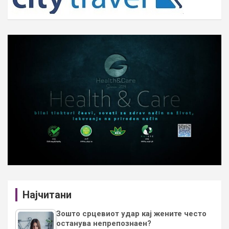
Најчитани
Зошто срцевиот удар кај жените често
останува непрепознаен?