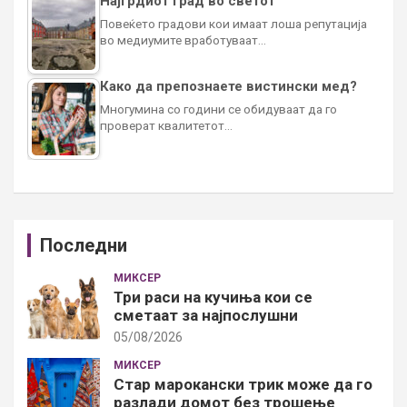
Најгрдиот град во светот
Повеќето градови кои имаат лоша репутација
во медиумите вработуваат…
Како да препознаете вистински мед?
Многумина со години се обидуваат да го
проверат квалитетот…
Последни
МИКСЕР
Три раси на кучиња кои се
сметаат за најпослушни
05/08/2026
МИКСЕР
Стар марокански трик може да го
разлади домот без трошење