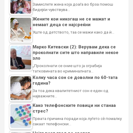
Замислете жена која доаѓа во брза помош
бидејќи чувствува…
Жените кои никогаш не се мажат и
немаат деца се најсреќни
Уште од детството, таа се мажи како да ѝ…
Марко Китевски (2): Верувам дека се
проколнати сите што направиле некое
зло
„Проколнати се оние што ја ограбија
татковината во криминалната…
Колку часа сон се доволни по 60-тата
година?
За тоа дека квалитетниот сон е еден од
најважните…
Како телефонските повици ни станаа
стрес?
Првата причина поради која луѓето сè помалку
сакаат телефонски…