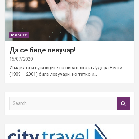
МИКСЕР
Да се биде левучар!
15/07/2020
И мајката и вујковците на писателката Јудора Велти
(1909 – 2001) биле левучари, но татко и…
S
e
a
r
c
h