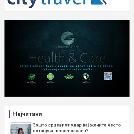
Најчитани
Зошто срцевиот удар кај жените често
останува непрепознаен?