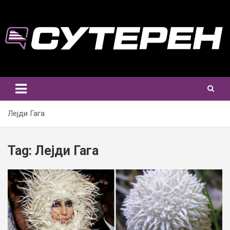
Skip
to
content
Лејди Гага
Tag:
Лејди Гага