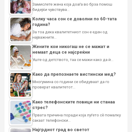
Замислете жена која доаѓа во брза помош
бидејќи чувствува…
Колку часа сон се доволни по 60-тата
година?
За тоа дека квалитетниот сон е еден од
најважните…
Жените кои никогаш не се мажат и
немаат деца се најсреќни
Уште од детството, таа се мажи како да ѝ…
Како да препознаете вистински мед?
Многумина со години се обидуваат да го
проверат квалитетот…
Како телефонските повици ни станаа
стрес?
Првата причина поради која луѓето сè помалку
сакаат телефонски…
Најгрдиот град во светот