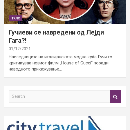
ПУЛС
Гучиеви се навредени од Лејди
Гага?!
01/12/2021
Наследниците на италијанската модна куќа Гучи го
критикуваа новиот филм „House of Gucci“ поради
наводното прикажување…
S
e
a
r
c
h