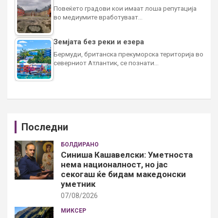
Повеќето градови кои имаат лоша репутација
во медиумите вработуваат…
Земјата без реки и езера
Бермуди, британска прекуморска територија во
северниот Атлантик, се познати…
Последни
БОЛДИРАНО
Синиша Кашавелски: Уметноста
нема националност, но јас
секогаш ќе бидам македонски
уметник
07/08/2026
МИКСЕР