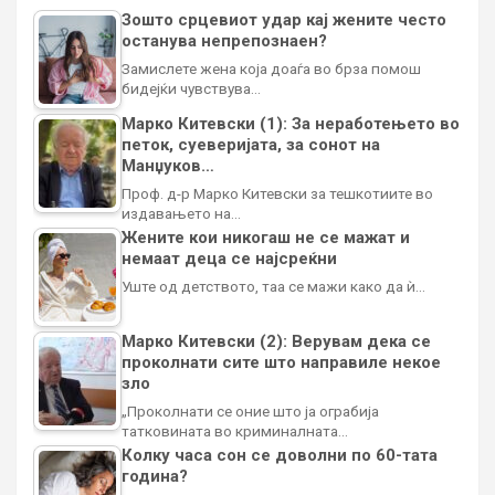
Зошто срцевиот удар кај жените често
останува непрепознаен?
Замислете жена која доаѓа во брза помош
бидејќи чувствува…
Марко Китевски (1): За неработењето во
петок, суеверијата, за сонот на
Манџуков…
Проф. д-р Марко Китевски за тешкотиите во
издавањето на…
Жените кои никогаш не се мажат и
немаат деца се најсреќни
Уште од детството, таа се мажи како да ѝ…
Марко Китевски (2): Верувам дека се
проколнати сите што направиле некое
зло
„Проколнати се оние што ја ограбија
татковината во криминалната…
Колку часа сон се доволни по 60-тата
година?