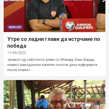
МИКСЕР
Утре со ладни глави да истрчаме по
победа
11/09/2023
Јунакот од саботното реми со Италија, Енис Барди,
новиот македонски капитен посочи дека еуфоријата
после новиот…