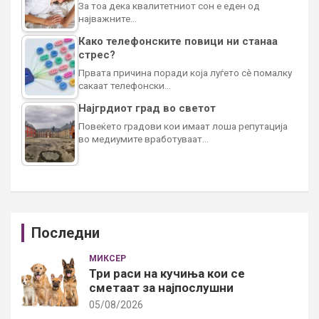
За тоа дека квалитетниот сон е еден од
најважните…
Како телефонските повици ни станаа
стрес?
Првата причина поради која луѓето сè помалку
сакаат телефонски…
Најгрдиот град во светот
Повеќето градови кои имаат лоша репутација
во медиумите вработуваат…
Последни
МИКСЕР
Три раси на кучиња кои се
сметаат за најпослушни
05/08/2026