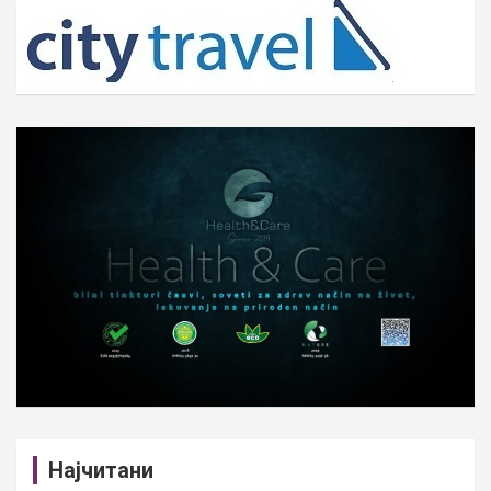
c
h
Најчитани