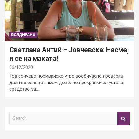
БОЛДИРАНО
Светлана Антиќ – Јовчевска: Насмеј
и се на маката!
06/12/2020
Тоа сончево ноемвриско утро вообичаено проверив
дали во ранецот имам доволно прекривки за устата,
средство за…
S
e
a
r