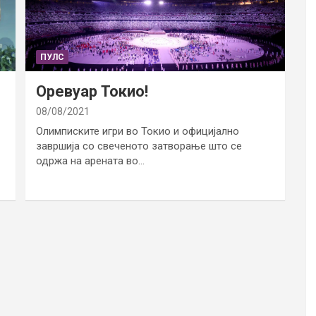
ПУЛС
Оревуар Токио!
08/08/2021
Олимписките игри во Токио и официјално
завршија со свеченото затворање што се
одржа на арената во…