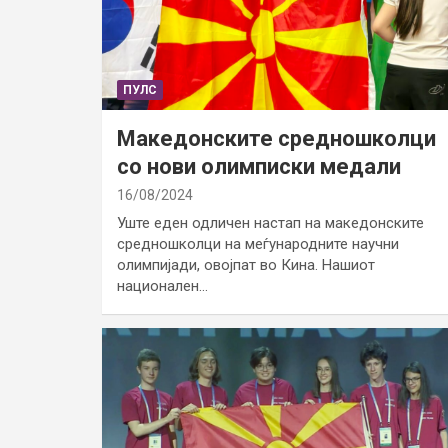
ПУЛС
Македонските средношколци
со нови олимписки медали
16/08/2024
Уште еден одличен настап на македонските
средношколци на меѓународните научни
олимпијади, овојпат во Кина. Нашиот
национален…