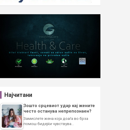
Најчитани
Зошто срцевиот удар кај жените
често останува непрепознаен?
Замислете жена која доаѓа во брза
помош бидејќи чувствува…