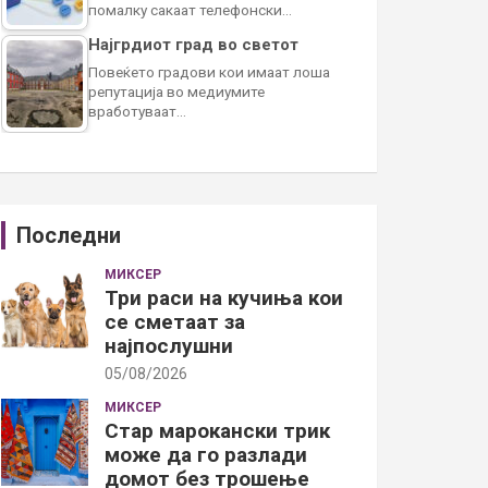
помалку сакаат телефонски…
Најгрдиот град во светот
Повеќето градови кои имаат лоша
репутација во медиумите
вработуваат…
Последни
МИКСЕР
Три раси на кучиња кои
се сметаат за
најпослушни
05/08/2026
МИКСЕР
Стар марокански трик
може да го разлади
домот без трошење