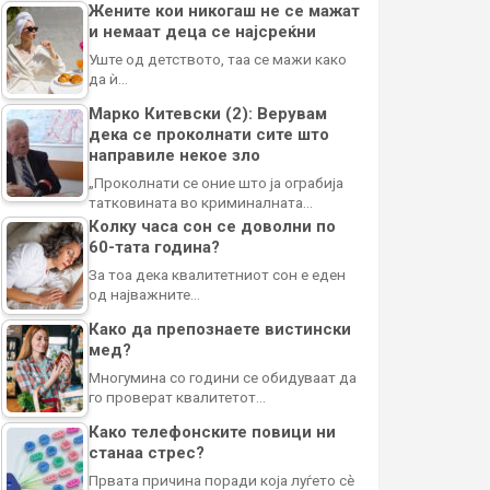
Жените кои никогаш не се мажат
и немаат деца се најсреќни
Уште од детството, таа се мажи како
да ѝ…
Марко Китевски (2): Верувам
дека се проколнати сите што
направиле некое зло
„Проколнати се оние што ја ограбија
татковината во криминалната…
Колку часа сон се доволни по
60-тата година?
За тоа дека квалитетниот сон е еден
од најважните…
Како да препознаете вистински
мед?
Многумина со години се обидуваат да
го проверат квалитетот…
Како телефонските повици ни
станаа стрес?
Првата причина поради која луѓето сè