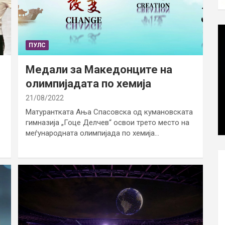
ПУЛС
Медали за Македонците на
олимпијадата по хемија
21/08/2022
Матурантката Ања Спасовска од кумановската
гимназија „Гоце Делчев“ освои трето место на
меѓународната олимпијада по хемија…