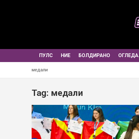
Skip
to
content
ПУЛС
НИЕ
БОЛДИРАНО
ОГЛЕДА
медали
Tag:
медали