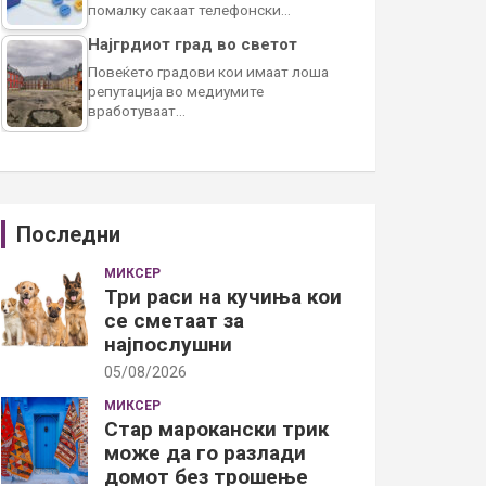
помалку сакаат телефонски…
Најгрдиот град во светот
Повеќето градови кои имаат лоша
репутација во медиумите
вработуваат…
Последни
МИКСЕР
Три раси на кучиња кои
се сметаат за
најпослушни
05/08/2026
МИКСЕР
Стар марокански трик
може да го разлади
домот без трошење