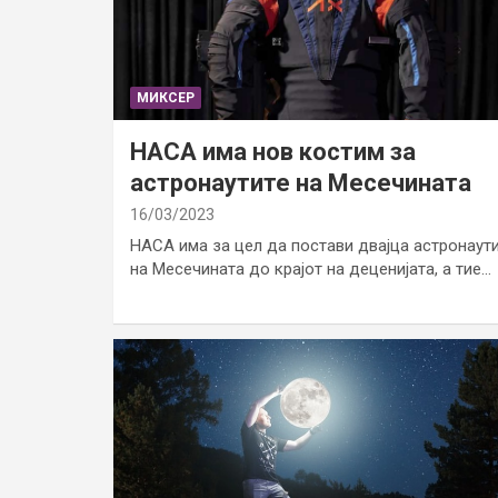
МИКСЕР
НАСА има нов костим за
астронаутите на Месечината
16/03/2023
НАСА има за цел да постави двајца астронаут
на Месечината до крајот на деценијата, а тие…