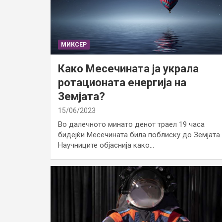
МИКСЕР
Како Месечината ја украла
ротационата енергија на
Земјата?
15/06/2023
Во далечното минато денот траел 19 часа
бидејќи Месечината била поблиску до Земјата.
Научниците објаснија како…