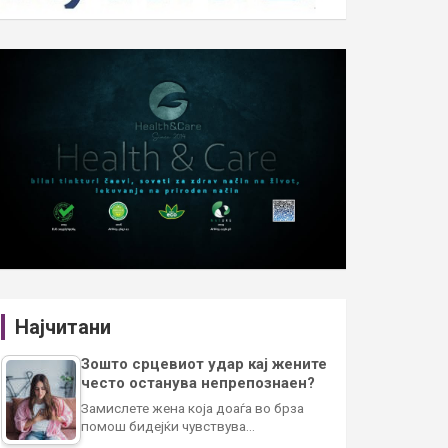
Најчитани
Зошто срцевиот удар кај жените
често останува непрепознаен?
Замислете жена која доаѓа во брза
помош бидејќи чувствува…