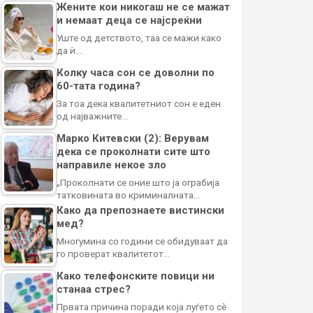
Жените кои никогаш не се мажат
и немаат деца се најсреќни
Уште од детството, таа се мажи како
да ѝ…
Колку часа сон се доволни по
60-тата година?
За тоа дека квалитетниот сон е еден
од најважните…
Марко Китевски (2): Верувам
дека се проколнати сите што
направиле некое зло
„Проколнати се оние што ја ограбија
татковината во криминалната…
Како да препознаете вистински
мед?
Многумина со години се обидуваат да
го проверат квалитетот…
Како телефонските повици ни
станаа стрес?
Првата причина поради која луѓето сè