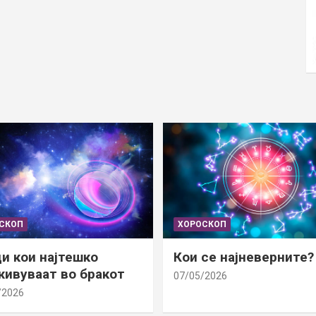
СКОП
ХОРОСКОП
и кои најтешко
Кои се најневерните?
ивуваат во бракот
07/05/2026
/2026