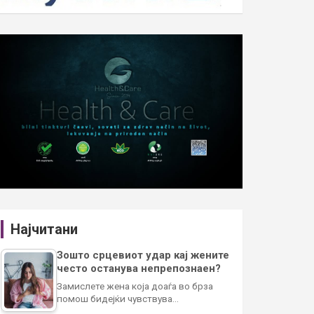
Најчитани
Зошто срцевиот удар кај жените
често останува непрепознаен?
Замислете жена која доаѓа во брза
помош бидејќи чувствува…