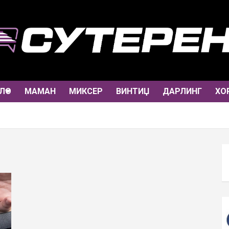
ЛО
МАМАН
МИКСЕР
ВИНТИЏ
ДАРЛИНГ
ХО