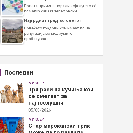
Првата причина поради која луѓето сè
помалку сакаат телефонски…
Најгрдиот град во светот
Повеќето градови кои имаат лоша
репутација во медиумите
вработуваат…
Последни
МИКСЕР
Три раси на кучиња кои
се сметаат за
најпослушни
05/08/2026
МИКСЕР
Стар марокански трик
може да го разлади