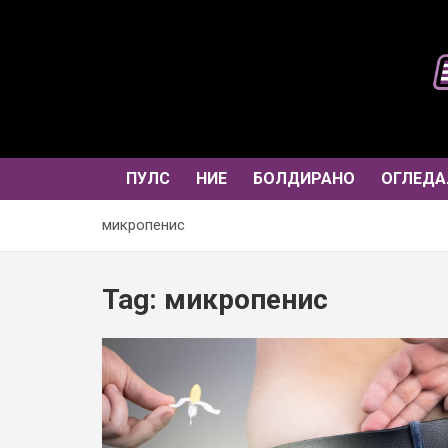
Skip
to
content
ПУЛС
НИЕ
БОЛДИРАНО
ОГЛЕДА
микропенис
Tag:
микропенис