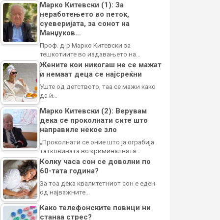
Марко Китевски (1): За
неработењето во петок,
суеверијата, за сонот на
Манџуков…
Проф. д-р Марко Китевски за
тешкотиите во издавањето на…
Жените кои никогаш не се мажат
и немаат деца се најсреќни
Уште од детството, таа се мажи како
да ѝ…
Марко Китевски (2): Верувам
дека се проколнати сите што
направиле некое зло
„Проколнати се оние што ја ограбија
татковината во криминалната…
Колку часа сон се доволни по
60-тата година?
За тоа дека квалитетниот сон е еден
од најважните…
Како телефонските повици ни
станаа стрес?