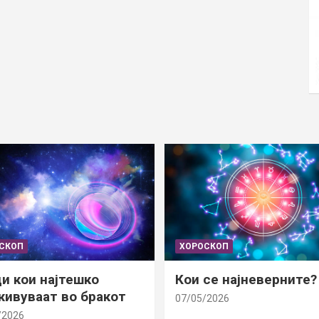
СКОП
ХОРОСКОП
и кои најтешко
Кои се најневерните?
ивуваат во бракот
07/05/2026
/2026