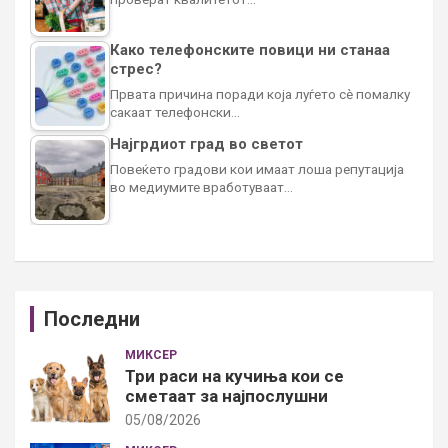
Како телефонските повици ни станаа
стрес?
Првата причина поради која луѓето сè помалку
сакаат телефонски…
Најгрдиот град во светот
Повеќето градови кои имаат лоша репутација
во медиумите вработуваат…
Последни
МИКСЕР
Три раси на кучиња кои се
сметаат за најпослушни
05/08/2026