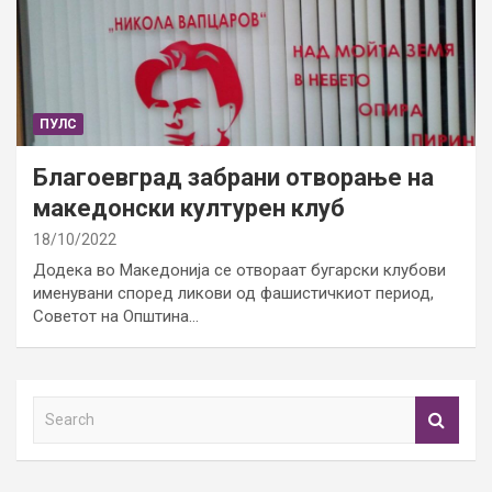
ПУЛС
Благоевград забрани отворање на
македонски културен клуб
18/10/2022
Додека во Македонија се отвораат бугарски клубови
именувани според ликови од фашистичкиот период,
Советот на Општина…
S
e
a
r