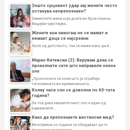
Зошто срцевиот удар кај жените често
останува непрепознаен?
Замислете жена која доаѓа во брза помош
бидејќи чувствува…
Жените кои никогаш не се мажат и
немаат деца се најсреќни
Уште од детството, таа се мажи како да ѝ…
Марко Китевски (2): Верувам дека се
проколнати сите што направиле некое
зло
„Проколнати се оние што ја ограбија
татковината во криминалната…
Колку часа сон се доволни по 60-тата
година?
За тоа дека квалитетниот сон е еден од
најважните…
Како да препознаете вистински мед?
Многумина со години се обидуваат да го
проверат квалитетот…