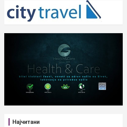
c
h
Најчитани