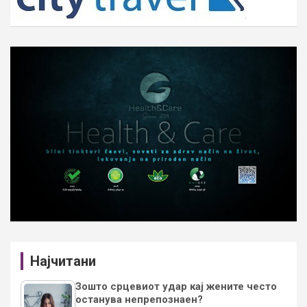
Најчитани
Зошто срцевиот удар кај жените често
останува непрепознаен?