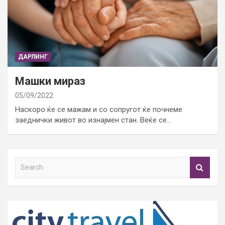
ДАРЛИНГ
Машки мираз
05/09/2022
Наскоро ќе се мажам и со сопругот ќе почнеме
заеднички живот во изнајмен стан. Веќе се…
S
e
a
r
c
h