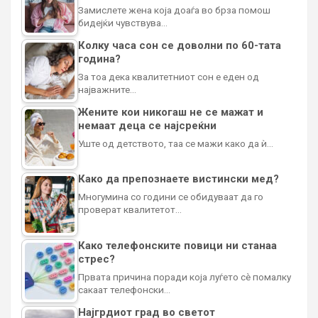
Замислете жена која доаѓа во брза помош
бидејќи чувствува…
Колку часа сон се доволни по 60-тата
година?
За тоа дека квалитетниот сон е еден од
најважните…
Жените кои никогаш не се мажат и
немаат деца се најсреќни
Уште од детството, таа се мажи како да ѝ…
Како да препознаете вистински мед?
Многумина со години се обидуваат да го
проверат квалитетот…
Како телефонските повици ни станаа
стрес?
Првата причина поради која луѓето сè помалку
сакаат телефонски…
Најгрдиот град во светот