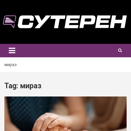
Skip
to
content
мираз
Tag:
мираз