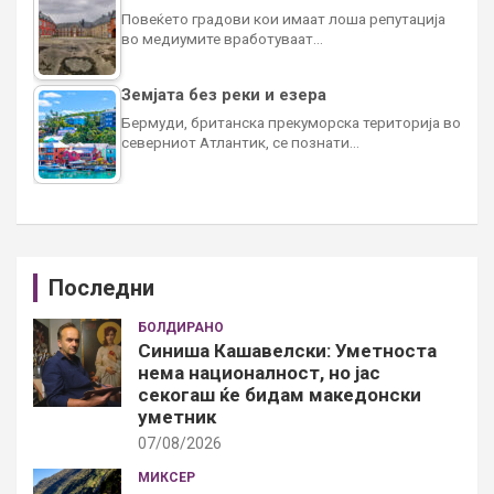
Повеќето градови кои имаат лоша репутација
во медиумите вработуваат…
Земјата без реки и езера
Бермуди, британска прекуморска територија во
северниот Атлантик, се познати…
Последни
БОЛДИРАНО
Синиша Кашавелски: Уметноста
нема националност, но јас
секогаш ќе бидам македонски
уметник
07/08/2026
МИКСЕР