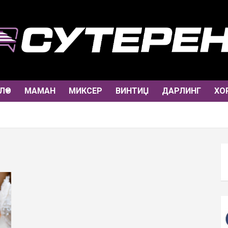
ЛО
МАМАН
МИКСЕР
ВИНТИЏ
ДАРЛИНГ
ХО