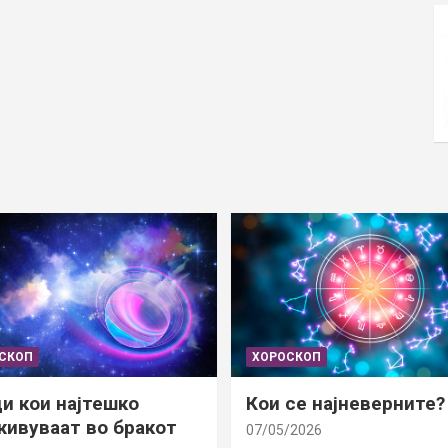
СКОП
ХОРОСКОП
и кои најтешко
Кои се најневерните?
ивуваат во бракот
07/05/2026