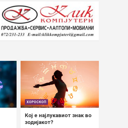
ХОРОСКОП
Кој е најлукавиот знак во
зодијакот?