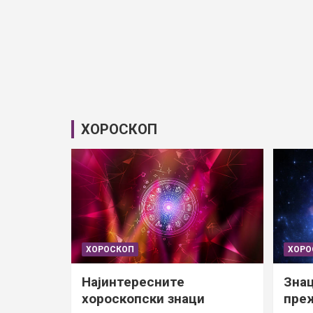
ХОРОСКОП
ХОРОСКОП
ХОРО
Најинтересните
Знац
хороскопски знаци
преж