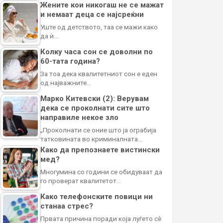
Жените кои никогаш не се мажат
и немаат деца се најсреќни
Уште од детството, таа се мажи како
да ѝ…
Колку часа сон се доволни по
60-тата година?
За тоа дека квалитетниот сон е еден
од најважните…
Марко Китевски (2): Верувам
дека се проколнати сите што
направиле некое зло
„Проколнати се оние што ја ограбија
татковината во криминалната…
Како да препознаете вистински
мед?
Многумина со години се обидуваат да
го проверат квалитетот…
Како телефонските повици ни
станаа стрес?
Првата причина поради која луѓето сè