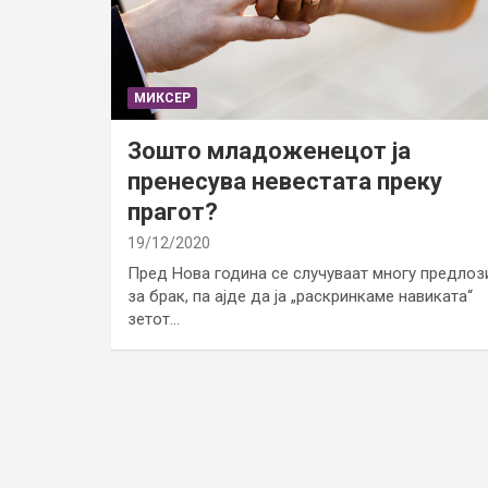
МИКСЕР
Зошто младоженецот ја
пренесува невестата преку
прагот?
19/12/2020
Пред Нова година се случуваат многу предлоз
за брак, па ајде да ја „раскринкаме навиката“
зетот…