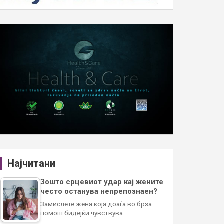
Најчитани
Зошто срцевиот удар кај жените
често останува непрепознаен?
Замислете жена која доаѓа во брза
помош бидејќи чувствува…