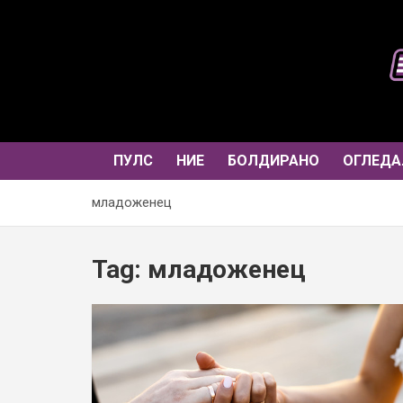
Skip
to
content
ПУЛС
НИЕ
БОЛДИРАНО
ОГЛЕДА
младоженец
Tag:
младоженец