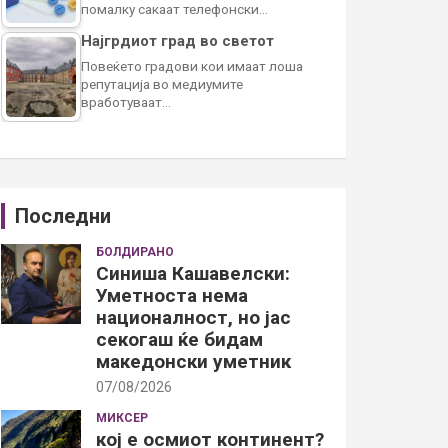
помалку сакаат телефонски…
Најгрдиот град во светот
Повеќето градови кои имаат лоша
репутација во медиумите
вработуваат…
Последни
БОЛДИРАНО
Синиша Кашавелски:
Уметноста нема
националност, но јас
секогаш ќе бидам
македонски уметник
07/08/2026
МИКСЕР
кој е осмиот континент?