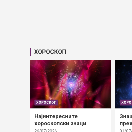
ХОРОСКОП
ХОРОСКОП
ХОРО
Најинтересните
Знац
хороскопски знаци
преж
26/07/2026
01/07