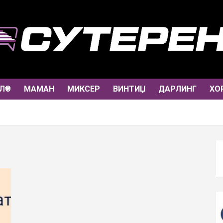
ЛО
МАМАН
МИКСЕР
ВИНТИЏ
ДАРЛИНГ
ХО