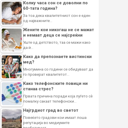
Колку часа сон се доволни по
60-тата година?
За тоа дека квалитетниот сон е еден
од најважните…
Жените кои никогаш не се мажат
и немаат деца се најсреќни
Уште од детството, таа се мажи како
да ѝ…
Како да препознаете вистински
мед?
Многумина со години се обидуваат да
го проверат квалитетот…
Како телефонските повици ни
станаа стрес?
Првата причина поради која луѓето сè
помалку сакаат телефонски…
Најгрдиот град во светот
Повеќето градови кои имаат лоша
репутација во медиумите
вработуваат…