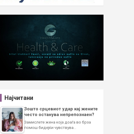
Најчитани
Зошто срцевиот удар кај жените
често останува непрепознаен?
Замислете жена која доаѓа во брза
помош бидејќи чувствува…