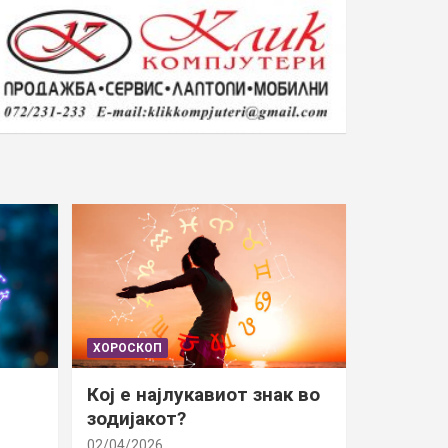
ХОРОСКОП
Кој е најлукавиот знак во
зодијакот?
02/04/2026