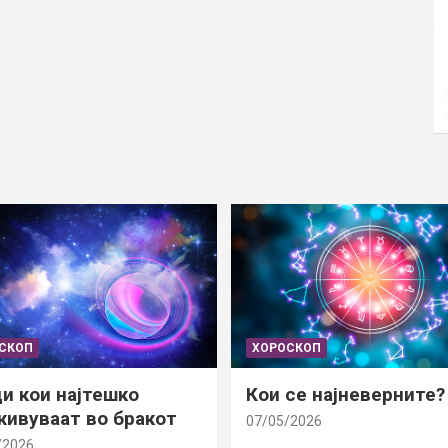
СКОП
ХОРОСКОП
и кои најтешко
Кои се најневерните?
ивуваат во бракот
07/05/2026
/2026