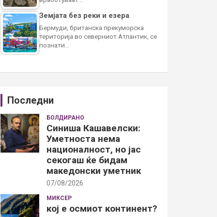
Земјата без реки и езера
Бермуди, британска прекуморска
територија во северниот Атлантик, се
познати…
Последни
БОЛДИРАНО
Синиша Кашавелски:
Уметноста нема
националност, но јас
секогаш ќе бидам
македонски уметник
07/08/2026
МИКСЕР
кој е осмиот континент?