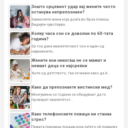
Зошто срцевиот удар кај жените често
останува непрепознаен?
Замислете жена која доаѓа во брза помош
бидејќи чувствува…
Колку часа сон се доволни по 60-тата
година?
За тоа дека квалитетниот сон е еден од
најважните…
Жените кои никогаш не се мажат и
немаат деца се најсреќни
Уште од детството, таа се мажи како да ѝ…
Како да препознаете вистински мед?
Многумина со години се обидуваат да го
проверат квалитетот…
Како телефонските повици ни станаа
стрес?
Првата причина поради која луѓето сè помалку