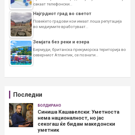
сакаат телефонски…
Најгрдиот град во светот
Повеќето градови кои имаат лоша репутација
во медиумите вработуваат…
Земјата без реки и езера
Бермуди, британска прекуморска територија во
северниот Атлантик, се познати…
Последни
БОЛДИРАНО
Синиша Кашавелски: Уметноста
нема националност, но јас
секогаш ќе бидам македонски
уметник