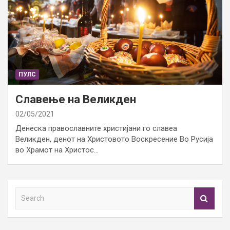
ПУЛС
Славење на Великден
02/05/2021
Денеска православните христијани го славеа
Великден, денот на Христовото Воскресение Во Русија
во Храмот на Христос…
S
e
a
r