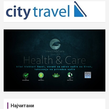
c
h
Најчитани