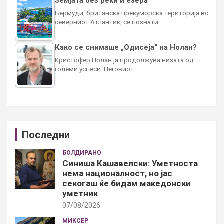
Земјата без реки и езера
Бермуди, британска прекуморска територија во
северниот Атлантик, се познати…
Како се снимаше „Одисеја“ на Нолан?
Кристофер Нолан ја продолжува низата од
големи успеси. Неговиот…
Последни
БОЛДИРАНО
Синиша Кашавелски: Уметноста
нема националност, но јас
секогаш ќе бидам македонски
уметник
07/08/2026
МИКСЕР