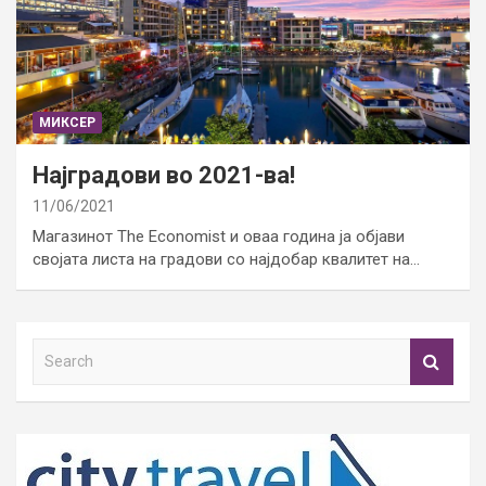
МИКСЕР
Најградови во 2021-ва!
11/06/2021
Магазинот The Economist и оваа година ја објави
својата листа на градови со најдобар квалитет на…
S
e
a
r
c
h