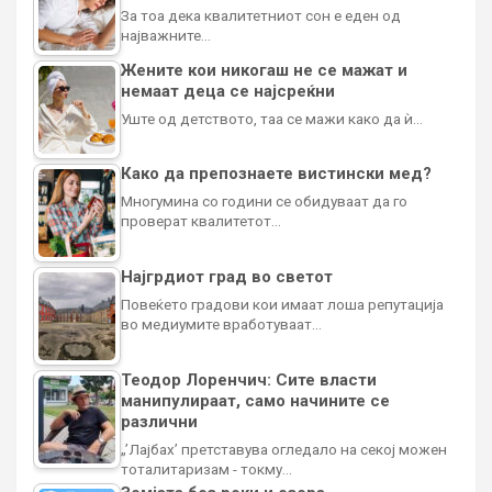
За тоа дека квалитетниот сон е еден од
најважните…
Жените кои никогаш не се мажат и
немаат деца се најсреќни
Уште од детството, таа се мажи како да ѝ…
Како да препознаете вистински мед?
Многумина со години се обидуваат да го
проверат квалитетот…
Најгрдиот град во светот
Повеќето градови кои имаат лоша репутација
во медиумите вработуваат…
Теодор Лоренчич: Сите власти
манипулираат, само начините се
различни
„’Лајбах’ претставува огледало на секој можен
тоталитаризам - токму…