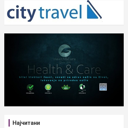
c
h
Најчитани