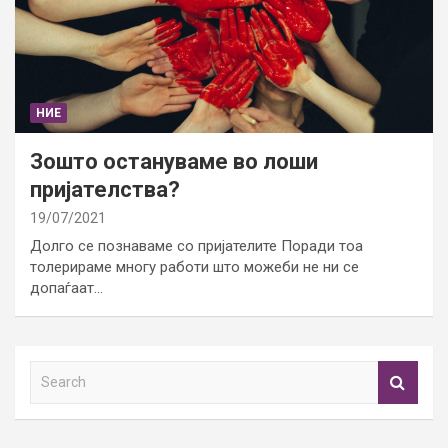
НИЕ
Зошто остануваме во лоши
пријателства?
19/07/2021
Долго се познаваме со пријателите Поради тоа
толерираме многу работи што можеби не ни се
допаѓаат…
S
e
a
r