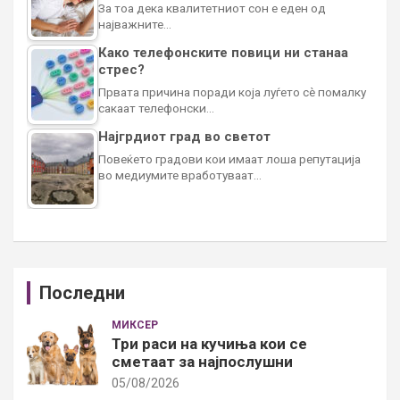
За тоа дека квалитетниот сон е еден од
најважните…
Како телефонските повици ни станаа
стрес?
Првата причина поради која луѓето сè помалку
сакаат телефонски…
Најгрдиот град во светот
Повеќето градови кои имаат лоша репутација
во медиумите вработуваат…
Последни
МИКСЕР
Три раси на кучиња кои се
сметаат за најпослушни
05/08/2026