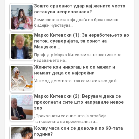
Зошто срцевиот удар кај жените често
останува непрепознаен?
Замислете жена која доаѓа во брза помош
бидејќи чувствува…
Марко Китевски (1): За неработењето во
петок, суеверијата, за сонот на
Манџуков…
Проф. д-р Марко Китевски за тешкотиите во
издавањето на…
Жените кои никогаш не се мажат и
немаат деца се најсреќни
Уште од детството, таа се мажи како да ѝ…
Марко Китевски (2): Верувам дека се
проколнати сите што направиле некое
зло
„Проколнати се оние што ја ограбија
татковината во криминалната…
Колку часа сон се доволни по 60-тата
година?