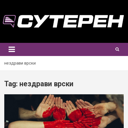
Skip
to
content
нездрави врски
Tag:
нездрави врски