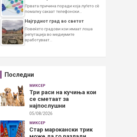
Првата причина поради која луѓето сè
помалку сакаат телефонски…
Најгрдиот град во светот
Повеќето градови кои имаат лоша
репутација во медиумите
вработуваат…
Последни
МИКСЕР
Три раси на кучиња кои
се сметаат за
најпослушни
05/08/2026
МИКСЕР
Стар марокански трик
може да го разлади