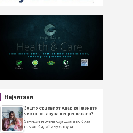
Најчитани
Зошто срцевиот удар кај жените
често останува непрепознаен?
Замислете жена која доаѓа во брза
помош бидејќи чувствува…