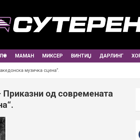
ЛО
МАМАН
МИКСЕР
ВИНТИЏ
ДАРЛИНГ
ХО
акедонска музичка сцена“.
– Приказни од современата
а“.