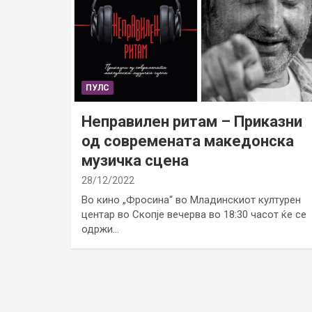
ПУЛС
Неправилен ритам – Приказни
од современата македонска
музичка сцена
28/12/2022
Во кино „Фросина“ во Младинскиот културен
центар во Скопје вечерва во 18:30 часот ќе се
одржи…