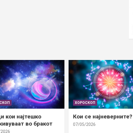
СКОП
ХОРОСКОП
и кои најтешко
Кои се најневерните?
ивуваат во бракот
07/05/2026
/2026