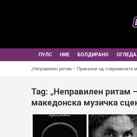
Skip
to
content
ПУЛС
НИЕ
БОЛДИРАНО
ОГЛЕДА
„Неправилен ритам – Приказни од современата м
Tag:
„Неправилен ритам 
македонска музичка сцен