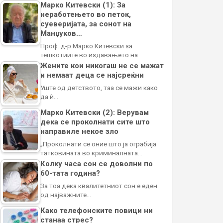
Марко Китевски (1): За
неработењето во петок,
суеверијата, за сонот на
Манџуков…
Проф. д-р Марко Китевски за
тешкотиите во издавањето на…
Жените кои никогаш не се мажат
и немаат деца се најсреќни
Уште од детството, таа се мажи како
да ѝ…
Марко Китевски (2): Верувам
дека се проколнати сите што
направиле некое зло
„Проколнати се оние што ја ограбија
татковината во криминалната…
Колку часа сон се доволни по
60-тата година?
За тоа дека квалитетниот сон е еден
од најважните…
Како телефонските повици ни
станаа стрес?