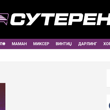
ЛО
МАМАН
МИКСЕР
ВИНТИЏ
ДАРЛИНГ
ХО