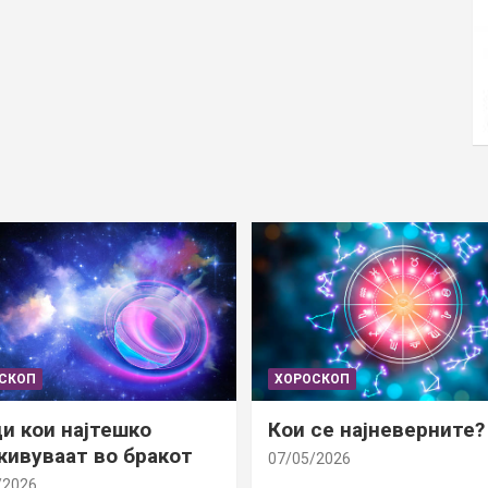
СКОП
ХОРОСКОП
и кои најтешко
Кои се најневерните?
ивуваат во бракот
07/05/2026
/2026