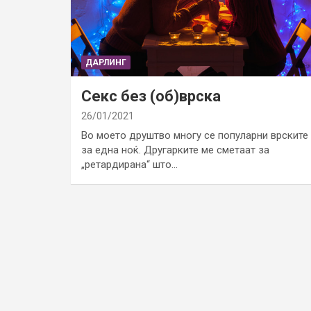
ДАРЛИНГ
Секс без (об)врска
26/01/2021
Во моето друштво многу се популарни врските
за една ноќ. Другарките ме сметаат за
„ретардирана“ што…