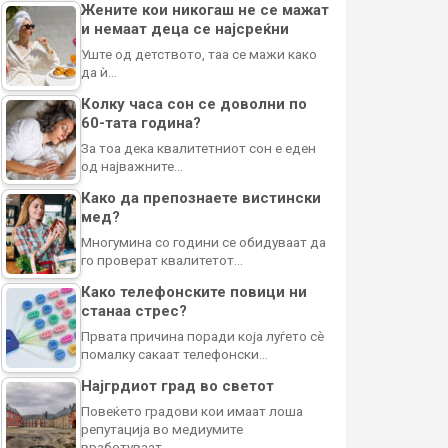
Жените кои никогаш не се мажат
и немаат деца се најсреќни
Уште од детството, таа се мажи како
да ѝ…
Колку часа сон се доволни по
60-тата година?
За тоа дека квалитетниот сон е еден
од најважните…
Како да препознаете вистински
мед?
Многумина со години се обидуваат да
го проверат квалитетот…
Како телефонските повици ни
станаа стрес?
Првата причина поради која луѓето сè
помалку сакаат телефонски…
Најгрдиот град во светот
Повеќето градови кои имаат лоша
репутација во медиумите
вработуваат…