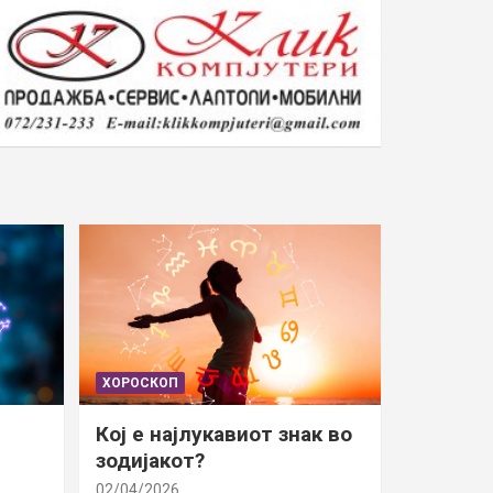
ХОРОСКОП
Кој е најлукавиот знак во
зодијакот?
02/04/2026