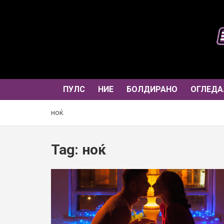
Skip
to
content
ПУЛС
НИЕ
БОЛДИРАНО
ОГЛЕДА
ноќ
Tag:
ноќ