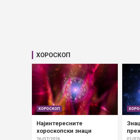
ХОРОСКОП
ХОРОСКОП
ХОРО
Најинтересните
Знац
хороскопски знаци
преж
26/07/2026
01/07