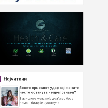
Најчитани
Зошто срцевиот удар кај жените
често останува непрепознаен?
Замислете жена која доаѓа во брза
помош бидејќи чувствува…