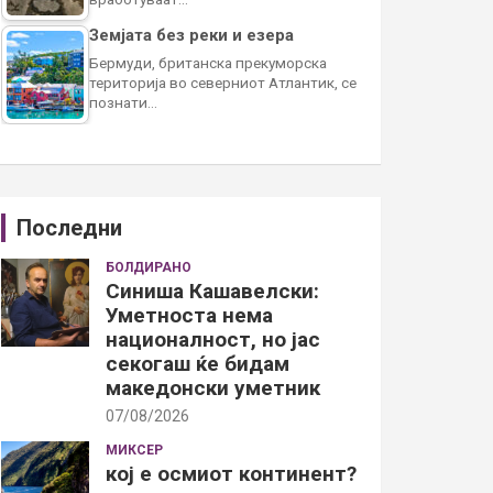
Земјата без реки и езера
Бермуди, британска прекуморска
територија во северниот Атлантик, се
познати…
Последни
БОЛДИРАНО
Синиша Кашавелски:
Уметноста нема
националност, но јас
секогаш ќе бидам
македонски уметник
07/08/2026
МИКСЕР
кој е осмиот континент?