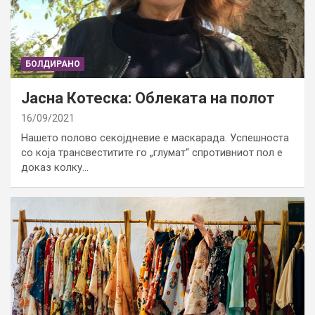
БОЛДИРАНО
Јасна Котеска: Облеката на полот
16/09/2021
Нашето полово секојдневие е маскарада. Успешноста
со која трансвеститите го „глумат“ спротивниот пол е
доказ колку…