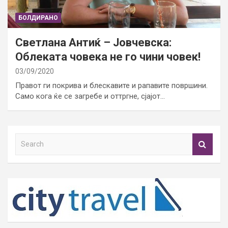
БОЛДИРАНО
Светлана Антиќ – Јовчевска:
Облеката човека не го чини човек!
03/09/2020
Правот ги покрива и блескавите и рапавите површини.
Само кога ќе се загребе и оттргне, сјајот…
S
e
a
r
c
h