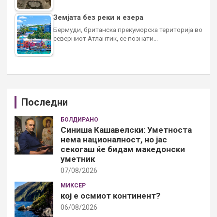
Земјата без реки и езера
Бермуди, британска прекуморска територија во
северниот Атлантик, се познати…
Последни
БОЛДИРАНО
Синиша Кашавелски: Уметноста
нема националност, но јас
секогаш ќе бидам македонски
уметник
07/08/2026
МИКСЕР
кој е осмиот континент?
06/08/2026