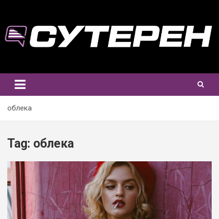
Skip
to
content
облека
Tag:
облека