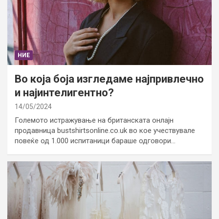
НИЕ
Во која боја изгледаме најпривлечно
и најинтелигентно?
14/05/2024
Големото истражување на британската онлајн
продавница bustshirtsonline.co.uk во кое учествувале
повеќе од 1.000 испитаници бараше одговори…