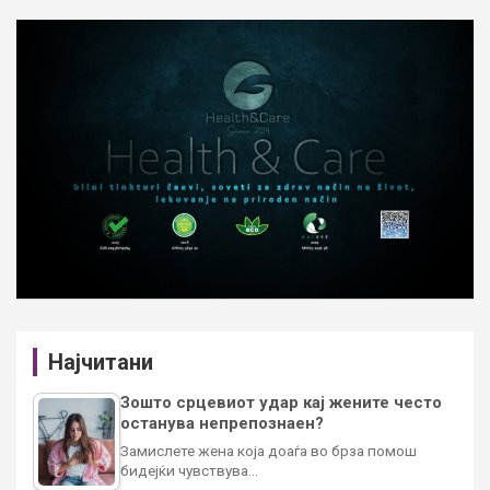
Најчитани
Зошто срцевиот удар кај жените често
останува непрепознаен?
Замислете жена која доаѓа во брза помош
бидејќи чувствува…