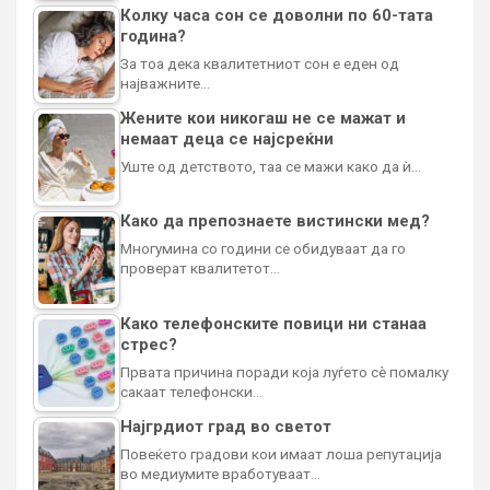
Колку часа сон се доволни по 60-тата
година?
За тоа дека квалитетниот сон е еден од
најважните…
Жените кои никогаш не се мажат и
немаат деца се најсреќни
Уште од детството, таа се мажи како да ѝ…
Како да препознаете вистински мед?
Многумина со години се обидуваат да го
проверат квалитетот…
Како телефонските повици ни станаа
стрес?
Првата причина поради која луѓето сè помалку
сакаат телефонски…
Најгрдиот град во светот
Повеќето градови кои имаат лоша репутација
во медиумите вработуваат…