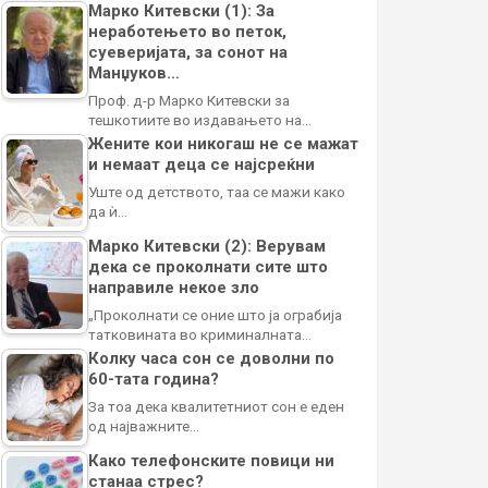
Марко Китевски (1): За
неработењето во петок,
суеверијата, за сонот на
Манџуков…
Проф. д-р Марко Китевски за
тешкотиите во издавањето на…
Жените кои никогаш не се мажат
и немаат деца се најсреќни
Уште од детството, таа се мажи како
да ѝ…
Марко Китевски (2): Верувам
дека се проколнати сите што
направиле некое зло
„Проколнати се оние што ја ограбија
татковината во криминалната…
Колку часа сон се доволни по
60-тата година?
За тоа дека квалитетниот сон е еден
од најважните…
Како телефонските повици ни
станаа стрес?