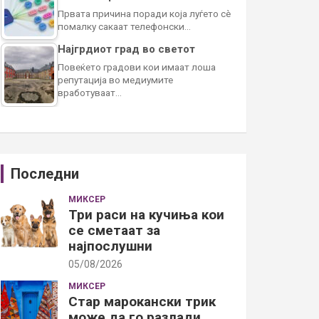
Првата причина поради која луѓето сè
помалку сакаат телефонски…
Најгрдиот град во светот
Повеќето градови кои имаат лоша
репутација во медиумите
вработуваат…
Последни
МИКСЕР
Три раси на кучиња кои
се сметаат за
најпослушни
05/08/2026
МИКСЕР
Стар марокански трик
може да го разлади