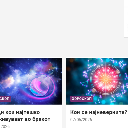
СКОП
ХОРОСКОП
и кои најтешко
Кои се најневерните?
ивуваат во бракот
07/05/2026
/2026