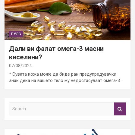
ПУЛС
Дали ви фалат омега-3 масни
киселини?
07/08/2024
* Сувата кожа може да биде ран предупредувачки
знак дека на вашето тело му недостасуваат омега-3…
S
e
a
r
c