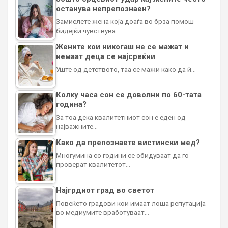
останува непрепознаен?
Замислете жена која доаѓа во брза помош
бидејќи чувствува…
Жените кои никогаш не се мажат и
немаат деца се најсреќни
Уште од детството, таа се мажи како да ѝ…
Колку часа сон се доволни по 60-тата
година?
За тоа дека квалитетниот сон е еден од
најважните…
Како да препознаете вистински мед?
Многумина со години се обидуваат да го
проверат квалитетот…
Најгрдиот град во светот
Повеќето градови кои имаат лоша репутација
во медиумите вработуваат…