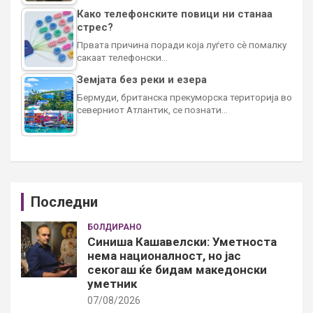
Како телефонските повици ни станаа
стрес?
Првата причина поради која луѓето сè помалку
сакаат телефонски…
Земјата без реки и езера
Бермуди, британска прекуморска територија во
северниот Атлантик, се познати…
Последни
БОЛДИРАНО
Синиша Кашавелски: Уметноста
нема националност, но јас
секогаш ќе бидам македонски
уметник
07/08/2026