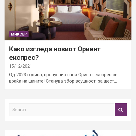
МИКСЕР
Како изгледа новиот Ориент
експрес?
15/12/2021
Од 2023 година, прочуениот воз Ориент експрес се
враќа на шините! Станува збор всушност, за шест…
S
e
a
r
c