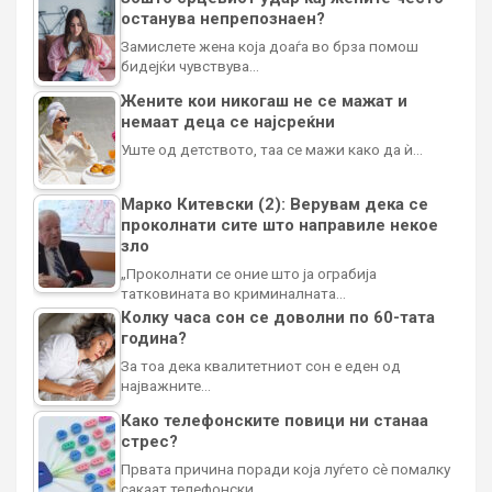
останува непрепознаен?
Замислете жена која доаѓа во брза помош
бидејќи чувствува…
Жените кои никогаш не се мажат и
немаат деца се најсреќни
Уште од детството, таа се мажи како да ѝ…
Марко Китевски (2): Верувам дека се
проколнати сите што направиле некое
зло
„Проколнати се оние што ја ограбија
татковината во криминалната…
Колку часа сон се доволни по 60-тата
година?
За тоа дека квалитетниот сон е еден од
најважните…
Како телефонските повици ни станаа
стрес?
Првата причина поради која луѓето сè помалку
сакаат телефонски…