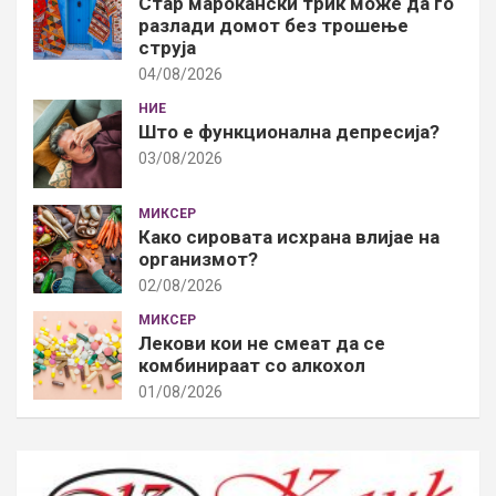
Стар марокански трик може да го
разлади домот без трошење
струја
04/08/2026
НИЕ
Што е функционална депресија?
03/08/2026
МИКСЕР
Како сировата исхрана влијае на
организмот?
02/08/2026
МИКСЕР
Лекови кои не смеат да се
комбинираат со алкохол
01/08/2026