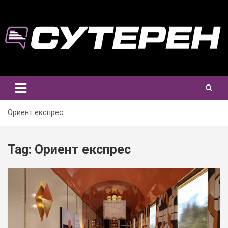
Skip
to
content
Ориент експрес
Tag:
Ориент експрес