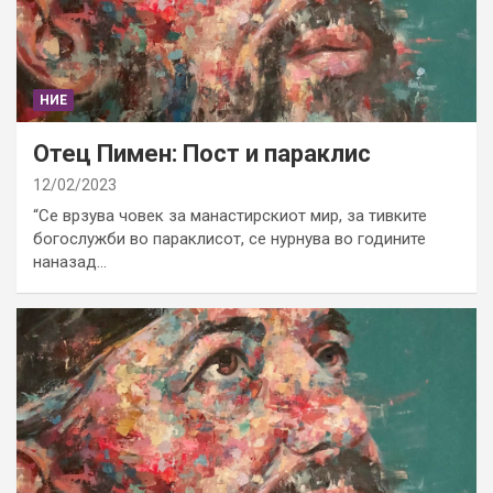
НИЕ
Отец Пимен: Пост и параклис
12/02/2023
“Се врзува човек за манастирскиот мир, за тивките
богослужби во параклисот, се нурнува во годините
наназад…