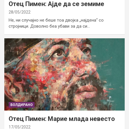
Отец Пимен: Ајде да се земиме
28/05/2022
Не, ни случајно не беше тоа двојка „најдена“ со
стројници. Доволно беа убави за да си…
БОЛДИРАНО
Отец Пимен: Марие млада невесто
17/05/2022