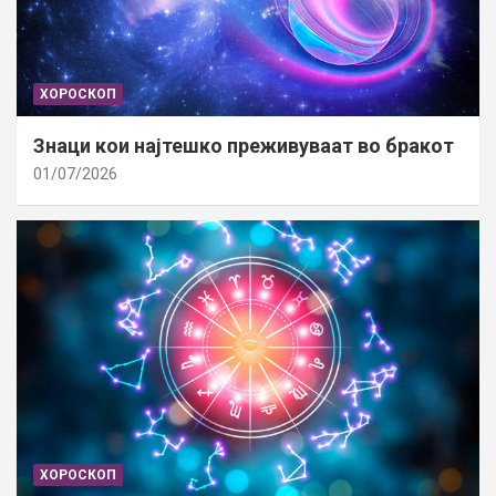
ХОРОСКОП
Знаци кои најтешко преживуваат во бракот
01/07/2026
ХОРОСКОП