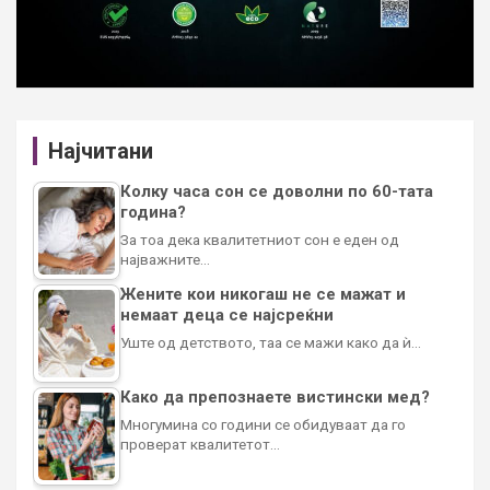
Најчитани
Колку часа сон се доволни по 60-тата
година?
За тоа дека квалитетниот сон е еден од
најважните…
Жените кои никогаш не се мажат и
немаат деца се најсреќни
Уште од детството, таа се мажи како да ѝ…
Како да препознаете вистински мед?
Многумина со години се обидуваат да го
проверат квалитетот…