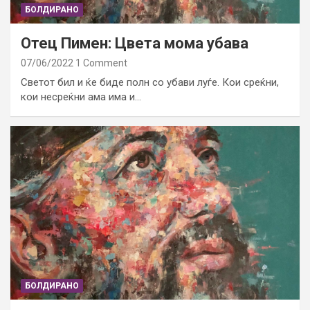
БОЛДИРАНО
Отец Пимен: Цвета мома убава
07/06/2022
1 Comment
Светот бил и ќе биде полн со убави луѓе. Кои среќни,
кои несреќни ама има и…
БОЛДИРАНО