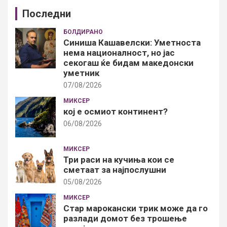
Последни
БОЛДИРАНО
Синиша Кашавелски: Уметноста
нема националност, но јас
секогаш ќе бидам македонски
уметник
07/08/2026
МИКСЕР
кој е осмиот континент?
06/08/2026
МИКСЕР
Три раси на кучиња кои се
сметаат за најпослушни
05/08/2026
МИКСЕР
Стар марокански трик може да го
разлади домот без трошење