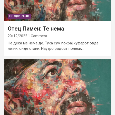
БОЛДИРАНО
Отец Пимен: Те нема
20/12/2022
1 Comment
Не дека ме нема де. Тука сум покрај куферот овде
легни, онде стани. Наутро радост понеси,…