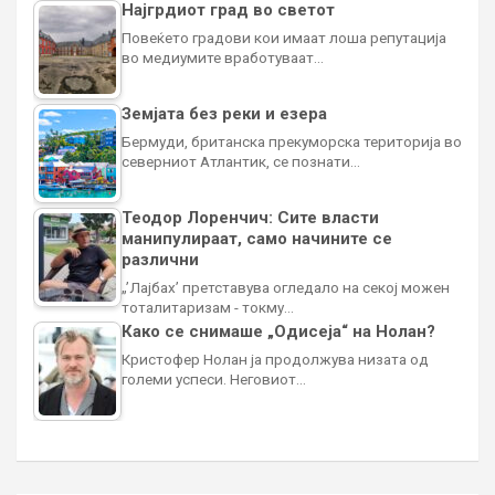
Најгрдиот град во светот
Повеќето градови кои имаат лоша репутација
во медиумите вработуваат…
Земјата без реки и езера
Бермуди, британска прекуморска територија во
северниот Атлантик, се познати…
Теодор Лоренчич: Сите власти
манипулираат, само начините се
различни
„’Лајбах’ претставува огледало на секој можен
тоталитаризам - токму…
Како се снимаше „Одисеја“ на Нолан?
Кристофер Нолан ја продолжува низата од
големи успеси. Неговиот…