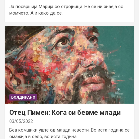
Ја посвршија Марија со стројници. Не се ни знаеја со
момчето. А и како да се…
БОЛДИРАНО
Отец Пимен: Кога си бевме млади
03/05/2022
Беа комшики уште од млади невести. Во иста година се
омажија в село, во иста година…