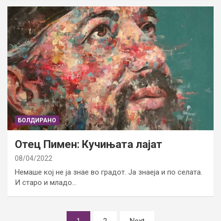
БОЛДИРАНО
Отец Пимен: Кучињата лајат
08/04/2022
Немаше кој не ја знае во градот. Ја знаеја и по селата.
И старо и младо…
Posts