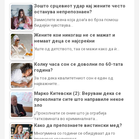
Зошто срцевиот удар кај жените често
останува непрепознаен?
Замислете жена која доаѓа во брза помош
бидејќи чувствува…
Жените кои никогаш не се мажат и
немаат деца се најсреќни
Уште од детството, таа се мажи како да ѝ…
Колку часа сон се доволни по 60-тата
година?
За тоа дека квалитетниот сон е еден од
најважните…
Марко Китевски (2): Верувам дека се
проколнати сите што направиле некое
зло
„Проколнати се оние што ја ограбија
татковината во криминалната…
Како да препознаете вистински мед?
Многумина со години се обидуваат да го
проверат квалитетот…