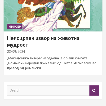
МИКСЕР
Неисцрпен извор на животна
мудрост
23/09/2024
„Македоника литера“ неодамна ја објави книгата
„Романски народни приказни“ од Петре Испиреску, во
превод од романски…
S
e
a
r