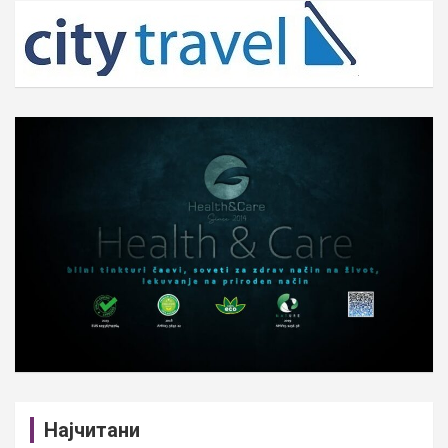
c
h
Најчитани