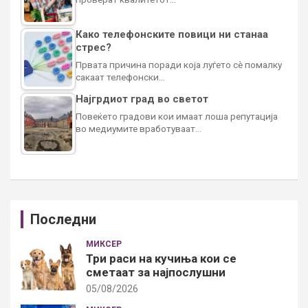
Како телефонските повици ни станаа
стрес?
Првата причина поради која луѓето сè помалку
сакаат телефонски…
Најгрдиот град во светот
Повеќето градови кои имаат лоша репутација
во медиумите вработуваат…
Последни
МИКСЕР
Три раси на кучиња кои се
сметаат за најпослушни
05/08/2026