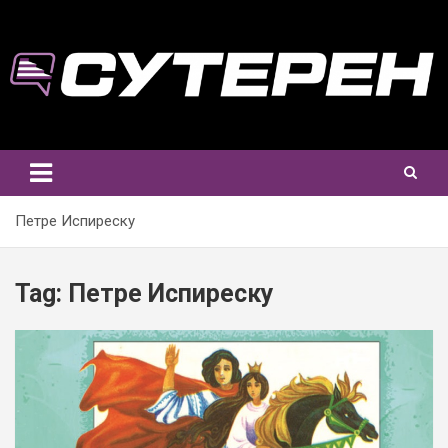
Skip
to
content
Петре Испиреску
Tag:
Петре Испиреску