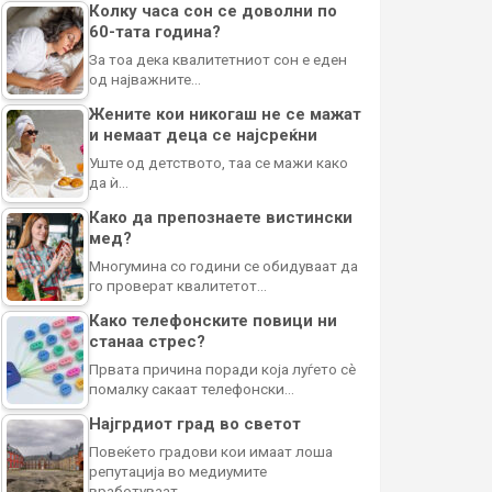
Колку часа сон се доволни по
60-тата година?
За тоа дека квалитетниот сон е еден
од најважните…
Жените кои никогаш не се мажат
и немаат деца се најсреќни
Уште од детството, таа се мажи како
да ѝ…
Како да препознаете вистински
мед?
Многумина со години се обидуваат да
го проверат квалитетот…
Како телефонските повици ни
станаа стрес?
Првата причина поради која луѓето сè
помалку сакаат телефонски…
Најгрдиот град во светот
Повеќето градови кои имаат лоша
репутација во медиумите
вработуваат…