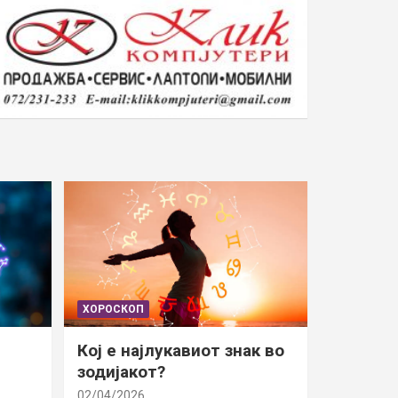
ХОРОСКОП
Кој е најлукавиот знак во
зодијакот?
02/04/2026