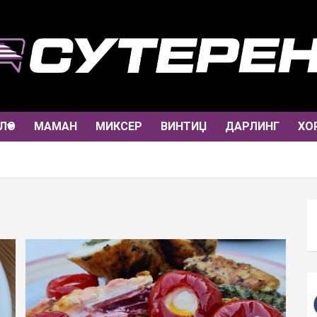
ЛО
МАМАН
МИКСЕР
ВИНТИЏ
ДАРЛИНГ
ХО