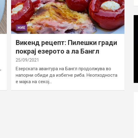
НИЕ
Викенд рецепт: Пилешки гради
покрај езерото а ла Бангл
25/09/2021
,
Езерската авантура на Бангл продолжува во
напорни обиди да избегне риба. Неопходноста
е мајка на секој…