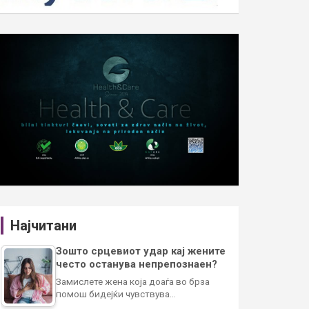
Најчитани
Зошто срцевиот удар кај жените
често останува непрепознаен?
Замислете жена која доаѓа во брза
помош бидејќи чувствува…