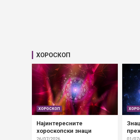
ХОРОСКОП
ХОРОСКОП
ХОРО
Најинтересните
Знац
хороскопски знаци
преж
26/07/2026
01/07