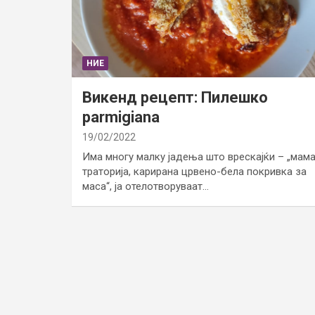
НИЕ
Викенд рецепт: Пилешко
parmigiana
19/02/2022
Има многу малку јадења што врескајќи – „мама
траторија, карирана црвено-бела покривка за
маса“, ја отелотворуваат…