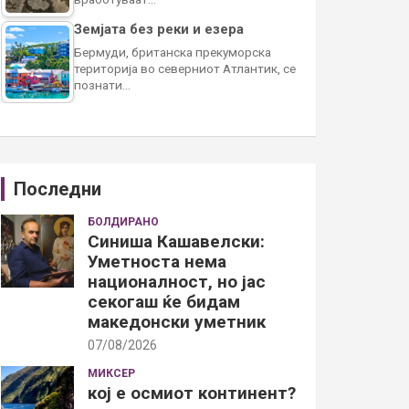
Земјата без реки и езера
Бермуди, британска прекуморска
територија во северниот Атлантик, се
познати…
Последни
БОЛДИРАНО
Синиша Кашавелски:
Уметноста нема
националност, но јас
секогаш ќе бидам
македонски уметник
07/08/2026
МИКСЕР
кој е осмиот континент?