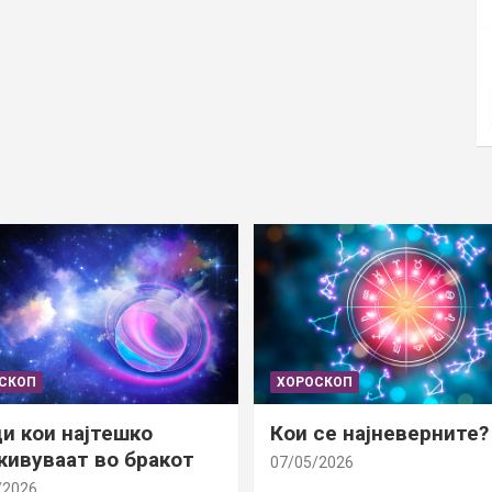
СКОП
ХОРОСКОП
и кои најтешко
Кои се најневерните?
ивуваат во бракот
07/05/2026
/2026