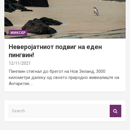
МИКСЕР
Неверојатниот подвиг на еден
пингвин!
12/11/2021
Пингвин стигнал до брегот на Нов Зеланд, 3000
километри далеку од своето природно живеалиште на
Антарктик.…
S
e
a
r