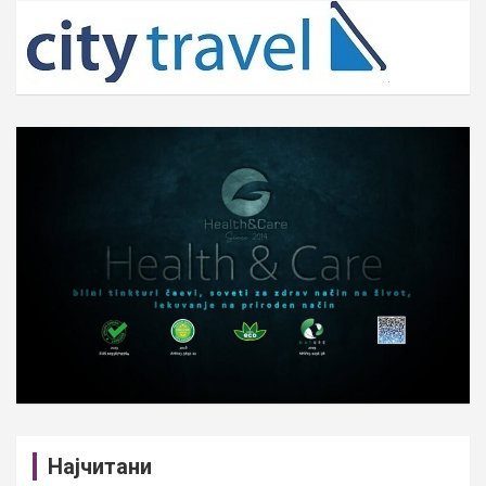
c
h
Најчитани