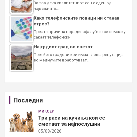
За тоа дека квалитетниот сон е еден од
најважните…
Како телефонските повици ни станаа
стрес?
Првата причина поради која луѓето сè помалку
сакаат телефонски…
Најгрдиот град во светот
Повеќето градови кои имаат лоша репутација
во медиумите вработуваат…
Последни
МИКСЕР
Три раси на кучиња кои се
сметаат за најпослушни
05/08/2026