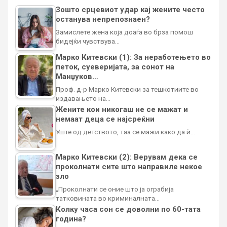
Зошто срцевиот удар кај жените често
останува непрепознаен?
Замислете жена која доаѓа во брза помош
бидејќи чувствува…
Марко Китевски (1): За неработењето во
петок, суеверијата, за сонот на
Манџуков…
Проф. д-р Марко Китевски за тешкотиите во
издавањето на…
Жените кои никогаш не се мажат и
немаат деца се најсреќни
Уште од детството, таа се мажи како да ѝ…
Марко Китевски (2): Верувам дека се
проколнати сите што направиле некое
зло
„Проколнати се оние што ја ограбија
татковината во криминалната…
Колку часа сон се доволни по 60-тата
година?