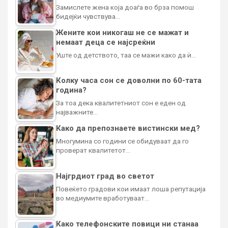
Замислете жена која доаѓа во брза помош
бидејќи чувствува…
Жените кои никогаш не се мажат и
немаат деца се најсреќни
Уште од детството, таа се мажи како да ѝ…
Колку часа сон се доволни по 60-тата
година?
За тоа дека квалитетниот сон е еден од
најважните…
Како да препознаете вистински мед?
Многумина со години се обидуваат да го
проверат квалитетот…
Најгрдиот град во светот
Повеќето градови кои имаат лоша репутација
во медиумите вработуваат…
Како телефонските повици ни станаа