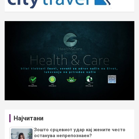
Најчитани
Зошто срцевиот удар кај жените често
останува непрепознаен?