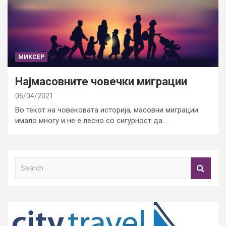
МИКСЕР
Најмасовните човечки миграции
06/04/2021
Во текот на човековата историја, масовни миграции
имало многу и не е лесно со сигурност да…
S
e
a
r
c
h