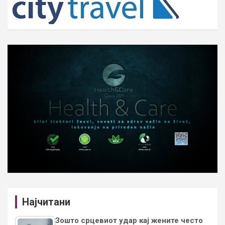
Најчитани
Зошто срцевиот удар кај жените често