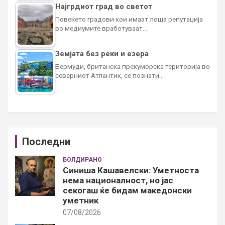
Најгрдиот град во светот
Повеќето градови кои имаат лоша репутација
во медиумите вработуваат…
Земјата без реки и езера
Бермуди, британска прекуморска територија во
северниот Атлантик, се познати…
Последни
БОЛДИРАНО
Синиша Кашавелски: Уметноста
нема националност, но јас
секогаш ќе бидам македонски
уметник
07/08/2026