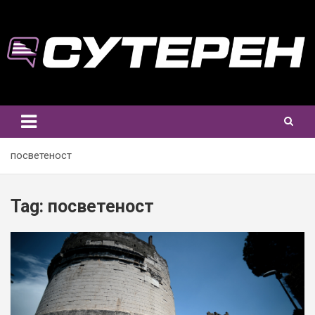
Skip
to
content
посветеност
Tag:
посветеност