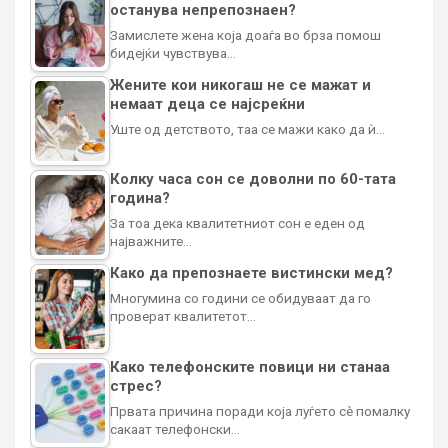
останува непрепознаен?
Замислете жена која доаѓа во брза помош
бидејќи чувствува…
Жените кои никогаш не се мажат и
немаат деца се најсреќни
Уште од детството, таа се мажи како да ѝ…
Колку часа сон се доволни по 60-тата
година?
За тоа дека квалитетниот сон е еден од
најважните…
Како да препознаете вистински мед?
Многумина со години се обидуваат да го
проверат квалитетот…
Како телефонските повици ни станаа
стрес?
Првата причина поради која луѓето сè помалку
сакаат телефонски…