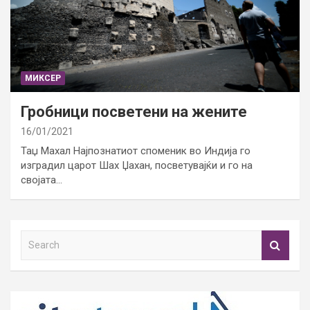
МИКСЕР
Гробници посветени на жените
16/01/2021
Таџ Махал Најпознатиот споменик во Индија го
изградил царот Шах Џахан, посветувајќи и го на
својата…
S
e
a
r
c
h