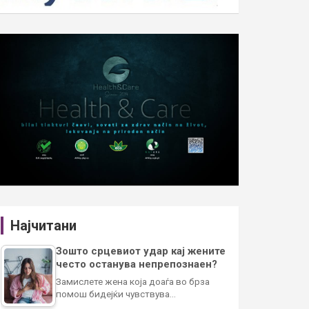
Најчитани
Зошто срцевиот удар кај жените
често останува непрепознаен?
Замислете жена која доаѓа во брза
помош бидејќи чувствува…