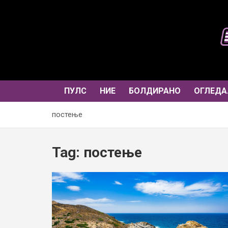
Skip
to
content
ПУЛС
НИЕ
БОЛДИРАНО
ОГЛЕДА
постење
Tag:
постење