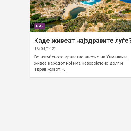
НИЕ
Каде живеат најздравите луѓе
16/04/2022
Во изгубеното кралство високо на Хималаите,
живее народот кој има неверојатено долг и
здрав живот –…