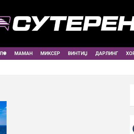
ЛО
МАМАН
МИКСЕР
ВИНТИЏ
ДАРЛИНГ
ХО