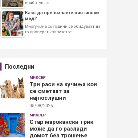
вработуваат…
Како да препознаете вистински
мед?
Многумина со години се обидуваат да
го проверат квалитетот…
Последни
МИКСЕР
Три раси на кучиња кои
се сметаат за
најпослушни
05/08/2026
МИКСЕР
Стар марокански трик
може да го разлади
домот без трошење