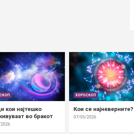
СКОП
ХОРОСКОП
и кои најтешко
Кои се најневерните?
ивуваат во бракот
07/05/2026
/2026