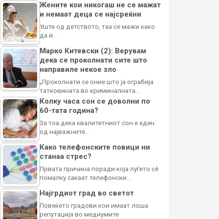
Жените кои никогаш не се мажат
и немаат деца се најсреќни
Уште од детството, таа се мажи како
да ѝ…
Марко Китевски (2): Верувам
дека се проколнати сите што
направиле некое зло
„Проколнати се оние што ја ограбија
татковината во криминалната…
Колку часа сон се доволни по
60-тата година?
За тоа дека квалитетниот сон е еден
од најважните…
Како телефонските повици ни
станаа стрес?
Првата причина поради која луѓето сè
помалку сакаат телефонски…
Најгрдиот град во светот
Повеќето градови кои имаат лоша
репутација во медиумите